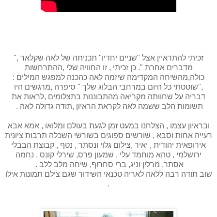
זכיתי להתראיין אצל "שניים יחדיו" תכניתה של לאה שקלאר ,"
מדברים אחרת ". כן זכיתי , זו החוויה שלי ,ההתרחשות
כולה,מהשיחה המקדימה שיזמה לאה כהכנה למפגש המילים :
,"שוטטתי כל היום במרחבי הבלוג שלך " סיפרה ,מרגשים היו
דבריה על שחוותה מקריאה מהתבוננות בתצלומים ,לראות את
תשומות הלב ששמה לאה לקראת הראיון ,תודה גדולה לאה .
ובראיון עצמו , הצלחנו במעט זמן לגעת בעולם ומלואו , אמא אבא
רעייה אחות וסבא , שורשים ספוגים בשורשי השכלה תרבות ציונית
אירופאית יהודית , יאיר ,צילום גלוי ונסתר , נטף , קבוצת הבבלי
ירושלמי , טהא מוחמד עלי , שמעון פרס, שירלי קונס , נחמה
אסתר, מרלין וניג, ברי סחרוף, שיחה מלב ללב .
שוב תודה רבה ללאה לאריה טכנאי השידור שגם צילם תמונות אילו
.