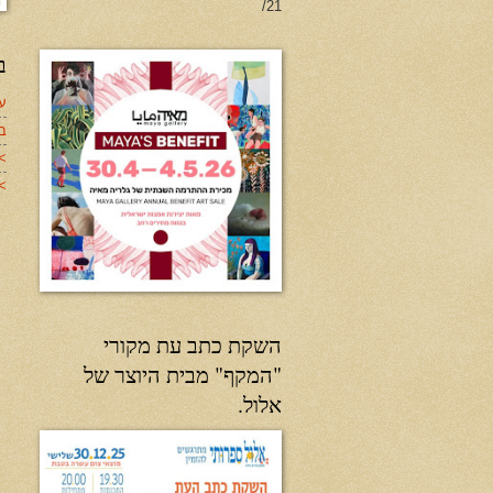
21/
ב
עד
ב
>
>>
השקת כתב עת מקורי
"המקף" מבית היוצר של
אלול.