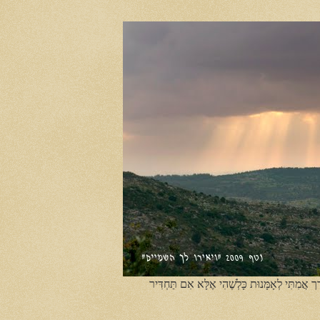
ֶך אֲמִתִּי לְאָמָּנוּת כָּלְשֶׁהִי אֶלָּא אִם תַּחְדִּיר