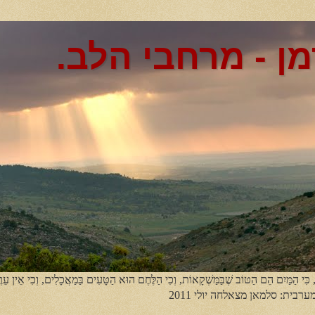
מן - מרחבי הלב.
, כִּי הַמַּיִם הֵם הַטּוֹב שֶׁבַּמַּשְׁקָאוֹת, וְכִי הַלֶּחֶם הוּא הַטָּעִים בַּמַאֲכָלִים, וְכִי אֵין עֵר
מערבית: סלמאן מצאלחה יולי 2011