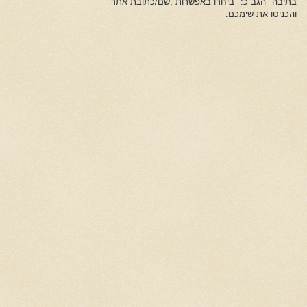
בתיבה "הגב כ:" ביחרו באפשרות ,שם/כתובת אתר
והכניסו את שימכם.