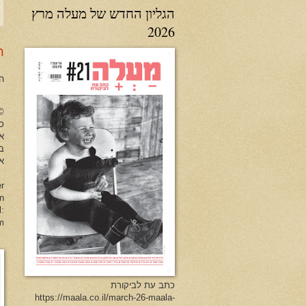
הגליון החדש של מעלה מרץ
2026
ר
ה
no Herman All Rights Reserved
כל
א
ב
או
er
en
l:
m
כתב עת לביקורת
https://maala.co.il/march-26-maala-