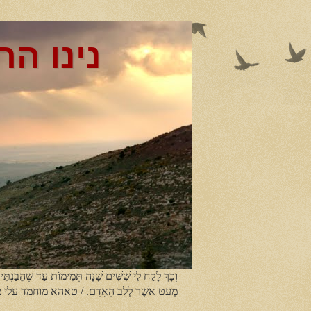
נינו הר
וְכָךְ לָקַח לִי שִׁשִּׁים שָׁנָה תְּמִימוֹת עַד שֶׁהֵבַנְתִּי
מְעַט אשֶׁר לְלֵב הָאָדָם. / טאהא מוחמד עלי 