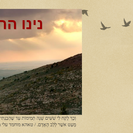
נינו הר
וְכָךְ לָקַח לִי שִׁשִּׁים שָׁנָה תְּמִימוֹת עַד שֶׁהֵבַנְתִּי
מְעַט אשֶׁר לְלֵב הָאָדָם. / טאהא מוחמד עלי 