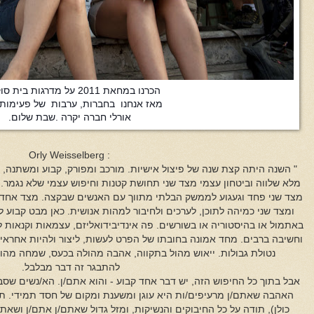
הכרנו במחאת 2011 על מדרגות בית סוקולב .
מאז אנחנו בחברות, ערבות של פעימות
אורלי חברה יקרה .שבת שלום.
: Orly Weisselberg
" השנה היתה קצת שנה של פיצול אישיות. מורכב ומפורק, קבוע ומשתנה, 
מלא שלווה וביטחון עצמי מצד שני תחושת קטנות וחיפוש עצמי שלא נגמר.
מצד שני פחד וגעגוע לממשק הבלתי מתווך עם האנשים שבקצה. מצד אחד ע
ומצד שני כמיהה לתוכן, לערכים ולחיבור למהות אנושית. כאן מבט קבוע ל
באתמול או בהיסטוריה או בשורשים. פה אינדיבידואליזם, עצמאות וקנאות 
וחשיבה ברבים. מחד אמונה בחובתו של הפרט לעשות, ליצור ולהיות אחראי 
נטולת גבולות. ייאוש מהול בתקווה, אהבה מהולה בכעס, שמחה מהו
להתבגר זה דבר מבלבל.
אבל בתוך כל החיפוש הזה, יש דבר אחד קבוע - והוא אתם/ן. הא/נשים שס
האהבה שאתם/ן מרעיפים/ות היא עוגן ומשענת ומקום של חסד תמידי. ת
כולן), תודה על כל החיבוקים והנשיקות, ומזל גדול שאתם/ן אתם/ן ושאתם/ן כאן אתי 