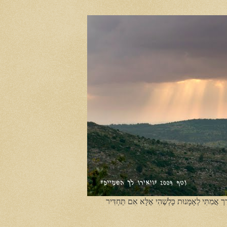
ֶך אֲמִתִּי לְאָמָּנוּת כָּלְשֶׁהִי אֶלָּא אִם תַּחְדִּיר