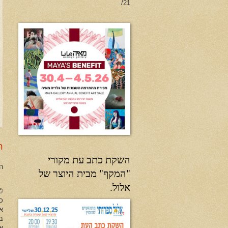
21/
ר
השקת כתב עת מקורי
ה
"המקף" מבית היוצר של
אלול.
no Herman All Rights Reserved
כל
א
ב
או