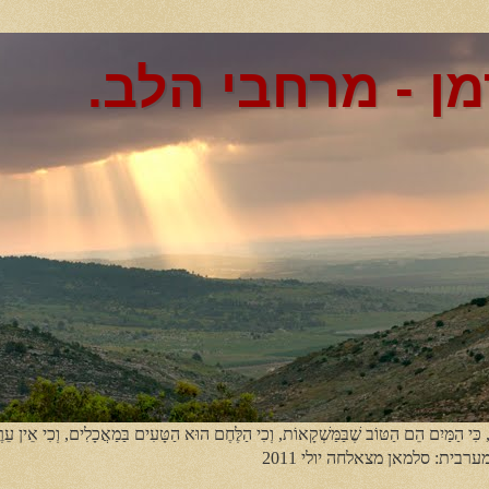
מן - מרחבי הלב.
, כִּי הַמַּיִם הֵם הַטּוֹב שֶׁבַּמַּשְׁקָאוֹת, וְכִי הַלֶּחֶם הוּא הַטָּעִים בַּמַאֲכָלִים, וְכִי אֵין עֵר
מערבית: סלמאן מצאלחה יולי 2011