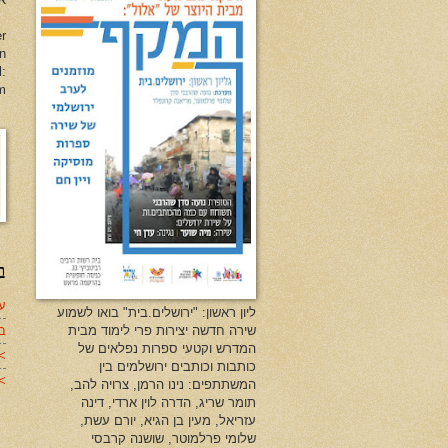
er
en
l:
m
ב
עד
ליון ראשון: "ירושלים.בית" בואו לשמוע
שירה חדשה יצירות פרי לימוד מבית
ב
המדרש וקטעי ספרות נפלאים של
>
כותבות וכותבים ירושלמים בין
>>
המשתתפים: נינו הרמן, צרויה להב,
תומר שריג, הדרה לוין ארדי, דינה
עזריאל, מעין בן הגיא, יורם עשת,
שלומי פרלמוטר, שושנה קרבסי