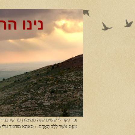
נינו הר
וְכָךְ לָקַח לִי שִׁשִּׁים שָׁנָה תְּמִימוֹת עַד שֶׁהֵבַנְתִּי
מְעַט אשֶׁר לְלֵב הָאָדָם. / טאהא מוחמד עלי 