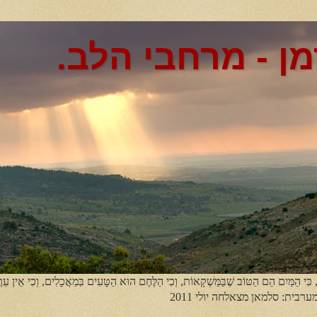
מן - מרחבי הלב.
, כִּי הַמַּיִם הֵם הַטּוֹב שֶׁבַּמַּשְׁקָאוֹת, וְכִי הַלֶּחֶם הוּא הַטָּעִים בַּמַאֲכָלִים, וְכִי אֵין עֵר
מערבית: סלמאן מצאלחה יולי 2011