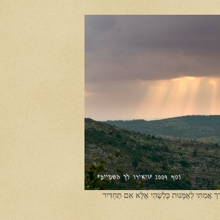
ֶך אֲמִתִּי לְאָמָּנוּת כָּלְשֶׁהִי אֶלָּא אִם תַּחְדִּיר