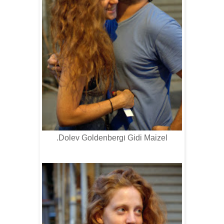
Gidi Maizel
‏ ו‏
Dolev Goldenberg
‏‏.