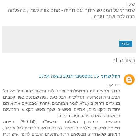
שלי.
שמחתי על המפגש איתך ועם תחיה - אתם צוות לעניין, בהצלחה
רבה לכם ושנה טובה.
שתף
תגובה 1:
רחל שרוני
15 בספטמבר 2014 בשעה 13:54
נינו יקר,
הדרך מהעיתונות הממשלתית ועד צילום ותיעוד רחובותיה של תל
אביב נראית ארוכה ותהליכית, אבל בעיני, מה שנתפס כשני קטבים
מנוגדים ורחוקים (שלא לומר ממותגים אחרת) מבטאים את אותם
יסודות מקצועיים, אתיים ואישיים שלך כאיש מקצוע מהמעלה
הראשונה וכאדם אוהב ומכבד אדם.
ההרצאה במועדון הצילום בראשל"צ (8.9.14) הייתה
מצוינת,מרגשת ומלאת השראה. הנוכחות של החברים לכל אורכה,
המשוב שלאחריה, מבטאים את השותפים הרבים לדעה אישית זו