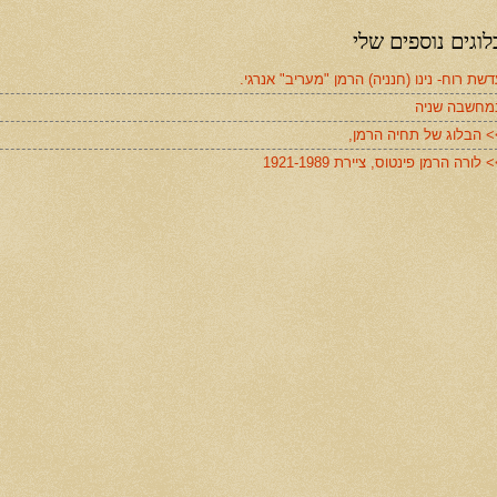
לוגים נוספים שלי
שת רוח- נינו (חנניה) הרמן "מעריב" אנרגי.
מחשבה שניה
> הבלוג של תחיה הרמן,
 לורה הרמן פינטוס, ציירת 1921-1989