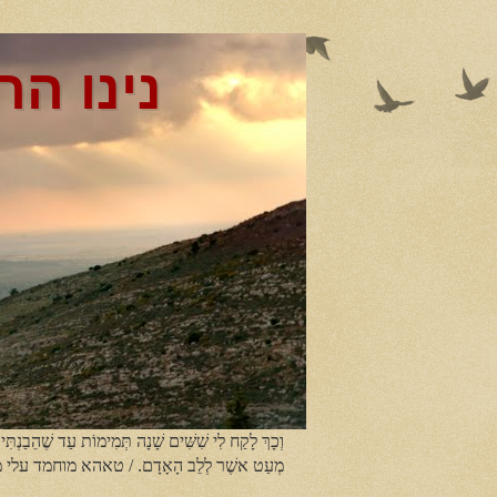
נינו הר
וְכָךְ לָקַח לִי שִׁשִּׁים שָׁנָה תְּמִימוֹת עַד שֶׁהֵבַנְתִּי
מְעַט אשֶׁר לְלֵב הָאָדָם. / טאהא מוחמד עלי 