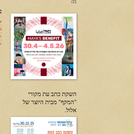
21/
ב
עד
ב
>
>>
השקת כתב עת מקורי
"המקף" מבית היוצר של
אלול.