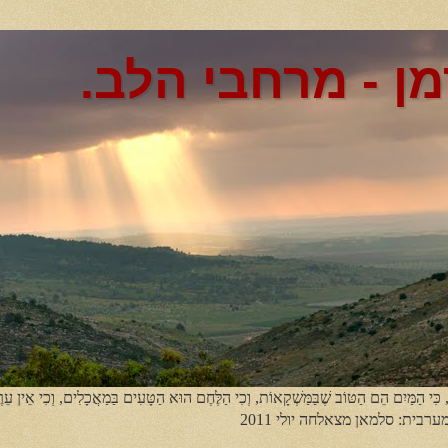
מן - מרחבי הלב.
, כִּי הַמַּיִם הֵם הַטּוֹב שֶׁבַּמַּשְׁקָאוֹת, וְכִי הַלֶּחֶם הוּא הַטָּעִים בַּמַאֲכָלִים, וְכִי אֵין עֵר
מערבית: סלמאן מצאלחה יולי 2011