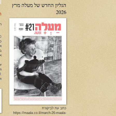
הגליון החדש של מעלה מרץ
2026
ר
ה
no Herman All Rights Reserved
כל
א
ב
או
er
en
l:
m
כתב עת לביקורת
https://maala.co.il/march-26-maala-