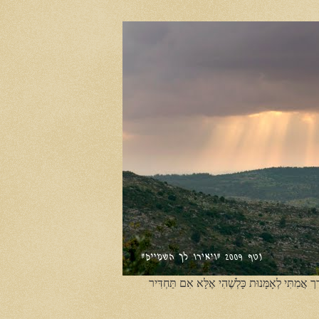
ֶך אֲמִתִּי לְאָמָּנוּת כָּלְשֶׁהִי אֶלָּא אִם תַּחְדִּיר