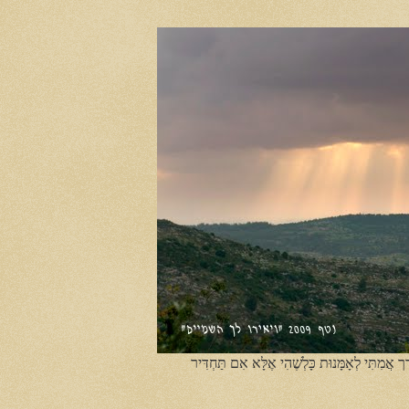
ֶך אֲמִתִּי לְאָמָּנוּת כָּלְשֶׁהִי אֶלָּא אִם תַּחְדִּיר