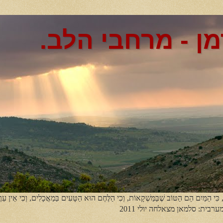
מן - מרחבי הלב.
, כִּי הַמַּיִם הֵם הַטּוֹב שֶׁבַּמַּשְׁקָאוֹת, וְכִי הַלֶּחֶם הוּא הַטָּעִים בַּמַאֲכָלִים, וְכִי אֵין עֵר
מערבית: סלמאן מצאלחה יולי 2011