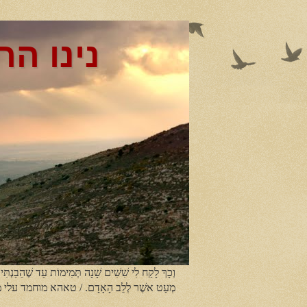
נינו הר
וְכָךְ לָקַח לִי שִׁשִּׁים שָׁנָה תְּמִימוֹת עַד שֶׁהֵבַנְתִּי
מְעַט אשֶׁר לְלֵב הָאָדָם. / טאהא מוחמד עלי 