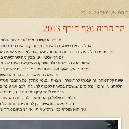
ם חמישי, ינואר 10, 2013
הר הרוח נטף חורף 2013
חברה התקשרה מתל אביב מה שלומך
אחלה יצאנו לשלג, כן ראיתי בפייסבוק, רואים בתמונות 
כן אני עונה לה מהרהר בחדות ההבחנה שלה, גם לא רציתי לצאת להחל
וגם רק עכשיו אני מבין מה שהרגשתי בגו
האזור הזה בכביש שכולם שיחקו ועצרו,שם יאיר נהרג וזה 
מדהים איך הגוף זוכר והתודעה כמו נדרשת לשקט כדי
ואז עולה ההקשר.ומתבהרת ההרגשה 
שעה קלה אחרי זה יצאתי להתאורר , מצאתי עצמי מחלק את ההבנה הטריה
חלקתנו ," יש כאן נרקיסים שנשברו בסערה לקטוף לך , קחו לכם אני עונה ב
כבר יש לי זר קטן ומקסים ביד , תודה ל
צילמת בשלג? כן אני מספר להם את הסיפור ה
חברי מקשיב ומשיב , כן להיות עם זה זה כל 
ואז הוא מוסיף כמו מרגיע אותי' אז יש מקום אחד ש