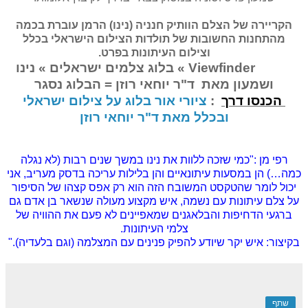
הקריירה של הצלם הוותיק חנניה (נינו) הרמן עוברת בכמה
מהתחנות החשובות של תולדות הצילום הישראלי בכלל
וצילום העיתונות בפרט.
Viewfinder » בלוג צלמים ישראלים » נינו
ושמעון מאת ד"ר יוחאי רוזן = הבלוג נסגר
הכנסו דרך
:
ציורי אור בלוג על צילום ישראלי
ובכלל מאת ד"ר יוחאי רוזן
רפי מן :"כמי שזכה ללוות את נינו במשך שנים רבות (לא נגלה
כמה…) הן במסעות עיתונאיים והן בלילות עריכה בדסק מעריב, אני
יכול לומר שהטקסט המשובח הזה הוא רק אפס קצהו של הסיפור
על צלם עיתונות עם נשמה, איש מקצוע מעולה שנשאר בן אדם גם
ברגעי הדחיפות והבלאגנים שמאפיינים לא פעם את ההוויה של
צלמי העיתונות.
בקיצור: איש יקר שיודע להפיק פנינים עם המצלמה (וגם בלעדיה)."
שתף