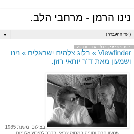
נינו הרמן - מרחבי הלב.
▼
יום רביעי, יולי 14, 2010
Viewfinder » בלוג צלמים ישראלים » נינו
ושמעון מאת ד"ר יוחאי רוזן.
בצילום משנת 1985
שמעון פרס וסוניה במסוק צבאי בדרך לקיבוץ אלומות.