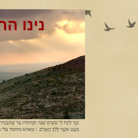
נינו הר
וְכָךְ לָקַח לִי שִׁשִּׁים שָׁנָה תְּמִימוֹת עַד שֶׁהֵבַנְתִּי
מְעַט אשֶׁר לְלֵב הָאָדָם. / טאהא מוחמד עלי 