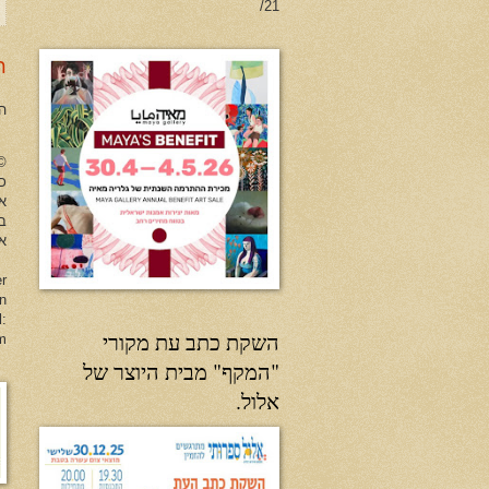
21/
ר
ה
no Herman All Rights Reserved
כל
א
ב
או
er
en
l:
השקת כתב עת מקורי
m
"המקף" מבית היוצר של
אלול.