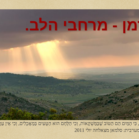
מן - מרחבי הלב.
, כִּי הַמַּיִם הֵם הַטּוֹב שֶׁבַּמַּשְׁקָאוֹת, וְכִי הַלֶּחֶם הוּא הַטָּעִים בַּמַאֲכָלִים, וְכִי אֵין עֵר
מערבית: סלמאן מצאלחה יולי 2011