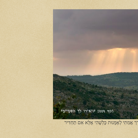
ֶך אֲמִתִּי לְאָמָּנוּת כָּלְשֶׁהִי אֶלָּא אִם תַּחְדִּיר