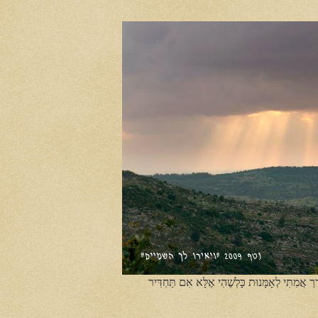
ֶך אֲמִתִּי לְאָמָּנוּת כָּלְשֶׁהִי אֶלָּא אִם תַּחְדִּיר