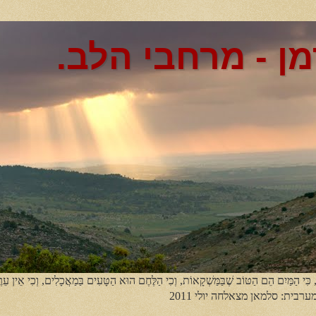
מן - מרחבי הלב.
, כִּי הַמַּיִם הֵם הַטּוֹב שֶׁבַּמַּשְׁקָאוֹת, וְכִי הַלֶּחֶם הוּא הַטָּעִים בַּמַאֲכָלִים, וְכִי אֵין עֵר
מערבית: סלמאן מצאלחה יולי 2011