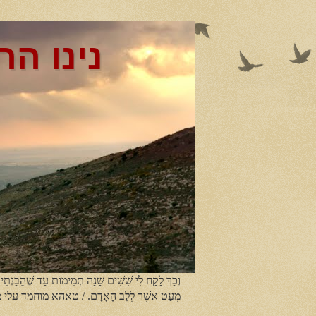
נינו הר
וְכָךְ לָקַח לִי שִׁשִּׁים שָׁנָה תְּמִימוֹת עַד שֶׁהֵבַנְתִּי
מְעַט אשֶׁר לְלֵב הָאָדָם. / טאהא מוחמד עלי 