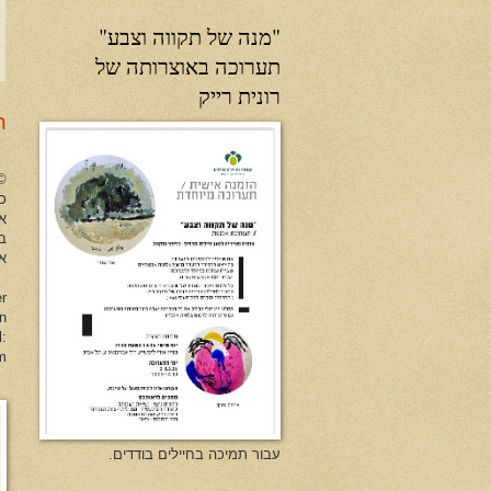
"מנה של תקווה וצבע"
תערוכה באוצרותה של
רונית רייק
ר
no Herman All Rights Reserved
כל
א
ב
או
er
en
l:
m
עבור תמיכה בחיילים בודדים.