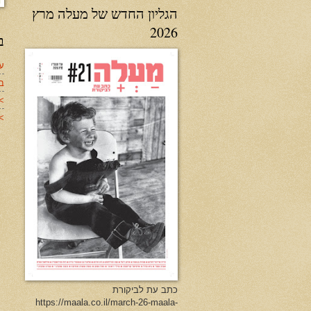
הגליון החדש של מעלה מרץ
2026
ב
עד
ב
>
>>
כתב עת לביקורת
https://maala.co.il/march-26-maala-