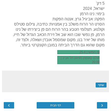
5 דק'
ישראל, 2024
בימוי: נינו הרמן
הפקה: אביגיל גרץ, אנטה הפקות
הסרט הר הרוח משלב בין אמנויות: כתיבה, צילום סטילס
וקולנוע. תצלומי הטבע בהר הרוח הם פן ביצירתו של נינו
הרמן, פן נפשי שבו הוא שב אל זירת הכאב הגדול של חייו,
מותו של יאיר בנו, מקום שמסמל אובדן ושאלה, ולצד זה,
מקום שהוא גם הדרך הביתה במובן הקונקרטי ביותר.
ום חמישי | 25.4
אולם קאופמן מוזיאון תל אביב |
20:00
שתף
›
‹
דף הבית