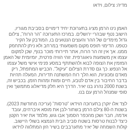
מדיה: צילום, וידאו
האמן נינו הרמן מציג בתערוכת יחיד דימויים בסביבת מגוריו,
הישוב נטף שבהרי ירושלים. במרכז התערוכה "הר הרוח", צילום
גדול מימדים של ההר והעצים הנטועים בו, המודבק על הקיר
כטפט. הדימוי תופס מקום משמעותי במרחב ולא ניתן להתחמק
ממנו. אך אין זה הר הרוח, אתר תיירותי מוכר בנוף, שכן למקום
עצמו אין משמעות גיאוגרפית. זוהי הוויה פרטית, יומיומית של האמן
המזמין את הצופה לבוא ולהשתתף במסע פנימי אישי משל עצמו
אל הנפש. כך גם סדרת הצילום "עיקול". הכביש המתפתל, ריק
מאדם ומכוניות, הוא הלך רוח המשתנה תדירות, המעלה תהיות
בדבר החיבור בין אדם לטבע, חיים ומוות ומהות הזמן. בכביש זה,
בשנת 2000 נהרג בנו יאיר. הדרך היא חלק מדיאלוג מתמשך ואין
סופי שמנהל הרמן עם בנו.
לצד אלו יוקרן בתערוכה הוידאו "טרסות" (עריכה מחודשת 2023).
בשנות ה-80 צילם הרמן בשחור-לבן את מוסא איברהים, עובד
אדמה, חבר ושכן מהכפר הסמוך אבו גוש, מלמד את יאיר הקטן
כיצד לבנות טרסות בשטח סביב הבית הנמצא בשולי היישוב.
קולות השמחה של יאיר מתערבבים בשיר הזן המתלווה לוידאו