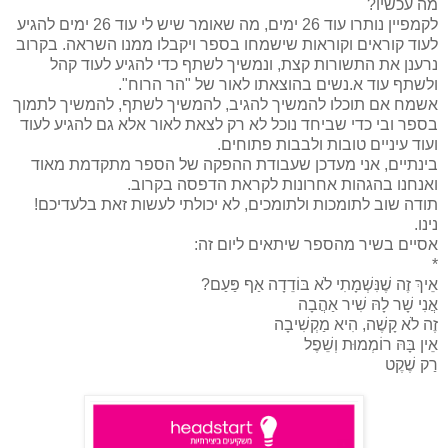
מה עכשיו?
לקמפיין נותרו עוד 26 ימים, מה שאומר שיש לי עוד 26 ימים להגיע
לעוד קוראים וקוראות שישמחו בספר ויקבלו ממנו השראה. בקרוב
נרענן את התשורות קצת, ונמשיך לשתף כדי להגיע לעוד קהל
ולשתף עוד א.נשים בהוצאתו לאור של "הר הרוח".
אשמח אם תוכלו להמשיך להגיב, להמשיך לשתף, להמשיך לתמוך
בספר ובי כדי שביחד נוכל לא רק לצאת לאור אלא גם להגיע לעוד
ועוד עיניים טובות ולבבות פתוחים.
בינתיים, אני מעדכן שעבודת ההפקה של הספר מתקדמת מאוד
ואנחנו בהגהות אחרונות לקראת הדפסה בקרוב.
תודה שוב לתומכות ולתומכים, לא יכולתי לעשות זאת בלעדיכם!
נינו.
אסיים בשיר מהספר שיתאים ליום זה:
*
אֵיךְ זֶה שֶׁנִּשְׁמָתִי לֹא בּוֹדֵדָה אַף פַּעַם?
אֲנִי שָׁר לָהּ שִׁיר אַהֲבָה
זֶה לֹא קָשֶׁה, הִיא מַקְשִׁיבָה
אֵין בָּהּ רוֹמְמוּת וְשֵׁפֶל
רַק שֶׁקֶט