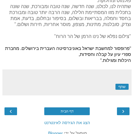
פולמוס ומחלוקת.
שתהיה לנו, לכולנו, שנה חדשה, שנה טובה ומבורכת, שנה שונה
בתכלית מזו המסתיימת הלילה, שנה הרבה יותר טובה ומבורכת
בחסד וחמלה, בבריאות ובשלום, בסיפור ובחלום, בדעת, אמת
וצדק, סובלנות, מתינות, מצפון, מוסר אחריות, חירות ושלום."
"צילום נפלא של נינו הרמן של הר הרוח"
"פרופסור למחשבת ישראל באוניברסיטה העברית בירושלים. מחברת
ספרי עיון על קבלה וחסידות,
היכלות ומגילות."
שתף
›
‹
דף הבית
הצג את הגירסה לאינטרנט
מופעל על ידי
Blogger
.