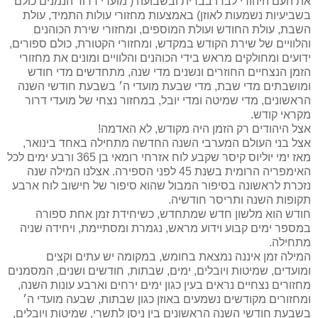
את העם היהודי לבדו בברית ובשבועה ( מועדי דרור הנמנים כולם
בשביעיות נשמעות לאוזן) באמצעות מחזורי עולות התמיד, עולת
השבת, עולת החודש ועולת המוספים, ומחזורי שירת הכוהנים
והלוויים של שירת הקודש במקדש, ומחזורי הקטורת, כולם ספורים,
ידועים ומחולקים מראש בידי הכוהנים והלוויים ומונים את מחזורי
הזמן הנצחיים החוזרים ונשנים מדי שנה, מתחדשים מדי חודש
ומושבתים מדי שבת, מדי שבעת מועדי ה׳ בשבעת חודשי השנה
הראשונים, מדי שמיטה ומדי יובל, במחזור נצחי של מועדי דרור
מקראי קודש.
אצל היהודים רק הזמן היה מקודש, לא האדמה!
אצל בני העולם המערבי השנה החדשה מתחילה באחד בינואר,
מאז ימי יוליוס קיסר שקבע לוח אזרחי רומאי בן 365 ורבע ימים לכל
האימפריה הרומית בשנת 45 לפני הספירה. אצלנו המילה שנה
נזכרת לראשונה בסיפור המבול שהוא סיפור של חישוב לוח ארבע
תקופות השנה ותריסר חודשיה.
חודש הוא מלשון חדש שמתחדש, כשיחידת זמן אחת ספורה
במספר ימים קבוע וידוע מראש, נגמרת ומסתיימת, ויחידה שניה
מתחילה.
המילה זמן איננה נמצאת בחומש, במקומה יש עתים וקצים
ומועדים, שמיטות ויובלים, ימים, שבתות, חודשים ושנים, המסמנים
מחזורים נצחיים נראים בעין כגון ימים ירחים וארבע עונות השנה,
ומחזורים מקודשים נשמעים באוזן כגון שבתות, שבעה מועדי ה׳
בשבעת חודשי השנה הראשונים בין ניסן לתשרי, שמיטות ויובלים,