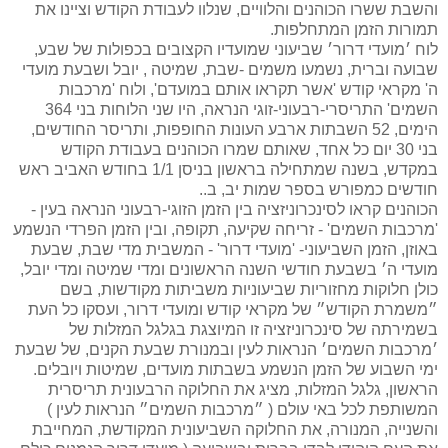
והשבת ששרו הכוהנים והלוויים, שנלוו לעבודת הקודש וציינו את
תמורות הזמן המתחלפות.
לוח ׳מועדי דרור׳ שביעוני שמועדיו הקצובים בכפולות של שבע,
שבועה וברית, נשמעו משמים -שבת, שמיטה , יובל ושבעת מועדי
ה' מקראי קודש 'אשר תקראו אותם במועדם', ולוח 'מרכבות
השמים' התריסרי-רבעוני-זוגי הנראה, היו שני הלוחות בני 364
הימים, 52 השבתות ארבע העונות החופפות, ותריסר החודשים,
בני 30 יום כל אחד, שאותם שמרו הכוהנים בעבודת הקודש
במקדש, בשנה שמתחילה בראשון בניסן 1/1 בחודש האביב ראש
חודשים כמפורש בספר שמות יב, ב..
הכוהנים קראו לסינכרוניזציה בין הזמן הזוגי-רבעוני הנראה בעין -
'מרכבות השמים' - זריחה שקיעה, תקופה, ובין הזמן הפרדי הנשמע
באוזן, הזמן השביעוני- 'מועדי דרור' - המשבית מדי שבת, שבעת
מועדי ה׳ בשבעת חודשי השנה הראשונים ומדי שמיטה ומדי יובל,
כולן חלוקות מחזוריות שביעוניות משביתות מקודשות, בשם
״משמרת הקודש״ של מקראי קודש ומועדי דרור, ועסקו כל העת
בשמירתה של סינכרוניזציה זו המיוצגת בגלגל המזלות של
׳מרכבות השמים׳ הנראות לעין ובמנורת שבעת הקנים, של שבעת
ימי השבוע של הזמן הנשמע בשבתות מועדים, שמיטות ויובלים.
הראשון, גלגל המזלות, מציג את החלוקה הרבעונית תריסרית
המשותפת לכל באי עולם ( ״מרכבות השמים״ הנראות לעין )
והשנייה, המנורה, את החלוקה השביעונית המקודשת, המחייבת