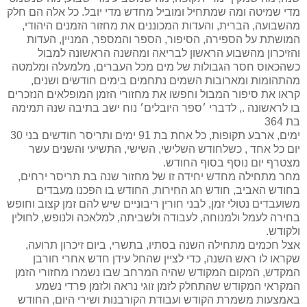
מדי שמיטה ומה שמתחיל ומוביל מחדש מדי יובל. כל אלה הם חלק
מהשבועה, הברית, והעדות המכוננים את מחזור הזמנים היהודי,
המושתת על הספירה, הסיפור, הספר והמספר, המניין, העדות
והזיכרון מהשבוע הראשון לבריאה ומהשנה הראשונה למבול
כשהכאוס חסר הגבולות של מים מכל העברים, מלמעלה ומלמטה
מהתהומות ומארובות השמים נתחמים בימים חודשים ושנים,
קראו את סיפור המבול וחפשו את מחזורי הזמן המופלאים הנזכרים
בו לראשונה ., לדברי ׳ספר היובלים׳ נוח ישב בתיבה שנה תמימה
בת 364
ימים, ארבע תקופות, כל אחת בת 91 ימים ותריסר חודשים בני 30
יום כל אחד , כשלחודש השלישי, השישי, התשיעי והשנים עשר
מצטרף יום נוסף בסוף החודש.
מחר מתחילה מחדש יחידה זו של מחזור שנה בת תריסר ירחים,
בחודש האביב, חודש חג החירות, החודש בו הפכנו מעבדים
משועבדים נטולי זמן, לבני חורין ריבוניים שיש להם זמן קצוב וחופש
בחירה לעמל ולמנוחה, לעבודה ולשביתה, למלאכה ולנופש, לחולין
ולקודש.
אצל חכמים מתחילה השנה בסתיו, בתשרי, ביום זיכרון תרועה,
שקראו לו ראש השנה, כדי לציין שהחל עידן חדש אחרי חורבן
המקדש, המקום המקודש שהיה המרחב שבו נשמרו מחזורי הזמן
המקראי המקודש שהתחלק לזמן זוגי נראה ולזמן פרדי נשמע
באמצעות משמרת הקודש ועבודת הקורבנות ושירי היום, החודש