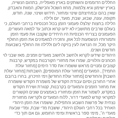
החללים הדוממים והשותקים בארץ מאפלייה, בתהום הנשייה,
בארץ ישימון וגיא צלמוות, מחוז השכול והכישלון, המוות והאבדון,
שאין בהם ובמחיצתם שינוי ומחזור, חידוש ושינוי, שנה, חודש,
תקופה, עונה, שבוע, שבת, מועד, יום ולילה .
הלילה בחצות יצלצלו פעמוני הזמן בכול הכנסיות ברחבי העולם, כי
בעולם שרבים מתושביו לא ידעו קרוא וכתוב עד למאה העשרים,
הפעמונים בצריחי הכנסיות היו היחידים שקצבו את פעמי הזמן
ותמורותיו הנשמעות לכל אוזן, והזכירו למאמינים את הזמן החולף
היקר מכל, זה הנראה לעין בזיקה ליום וללילה וזה החולף בשבועות
חודשים ושנים.
היהודים שידעו לקרוא ולחשב ולחשוב מועדים וזמנים, מאז שבני לוי
הכוהנים והלוויים, שמרו את מחזורי הקורבנות במקדש, קרבנות
קצובים ומנויים מראש ששמרו את סדר הימים [מחזור עולת
התמיד] , המועדים [מחזור עולת המוספים], השבתות [מחזור עולת
השבת] והחודשים [מחזור עולת החודש] וימי הזיכרון, בחרו ברובם
אחרי החורבן וסיום עבודת הקודש של משמרת הקודש ששמרה
את מחזור הזמנים והמועדים בקרבנות, קטורת ושירת הקודש
במקדש, לשמור את הזמן ומחזוריו באמצעים שונים הקשורים
למקראי קודש למועדי דרור, ללוח המועדים ולקריאה מחזורית
נצחית של פרשות השבוע והתפילות, ששמרו את הזמן היהודי
האחיד בכל רחבי העולם היהודי, ששבת מדי שבת, ומדי שבעת
מועדי ה׳, מימי ספר בראשית ומימי החומש, גם אם תוך כדי