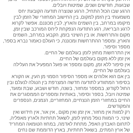
שבועות, חודשים ושנים, שמיטות ויובלים.
הרגע שבו הכול התחיל, הרגע שנוצרה תודעה הקובעת יחס
משמעותי בין הזמן למקום, בין החישוב המחזורי של הזמן לבין
מיקומו במרחב, בין השמים והארץ, לבין מכוננם. אפשר לקרוא
לרגע הבריאה, רגע התודעה הנפקחת ליחס המורכב שבין זמן,
מקום והתרחשות. או בין השינוי בזמן, הקבוע במרחב, השמים
והארץ, ומספר ההתרחשות ומכוננה, כי העולם כאמור נברא בספר,
מספר וסיפור.
אין התרחשות מחוץ לזמן בעולמם של החיים.
אין זמן ללא מקום בעולמם של החיים.
אין סיפור ללא זמן, מקום ומספר או פועל המפעיל את העלילה
בעולמם של החיים,
בין אם הוא אלוהים או מספר הסיפור הסמוי מן העין, או הקורא
בסיפור המתוודע לתודעה חדשה המצרפת בין הנגלה לנעלם ובין
החול לקודש, במספר ומחזור, בשנה, חודש ושבוע, שבת ומועד,
שמיטה ויובל, בספר וסיפור, באותיות ומספרים הממסגרים את
החיים במחזורי הזמן הנצחיים, המחזוריים, הנמנים, הנספרים
והמקודשים.
רק למוות אין מחזור, אין זמן ואין מקום , אין אור, אין חידוש ואין
שינוי, כי המוות נופל מחוץ לזמן, לשאול תחתיות ולארץ מאפליה,
לתחום האבדון האפל, מתחת לאדמה, במחוז הטומאה המחריד
של ארץ המתים, בשאול תחתיות, בארץ הדוממת שם נחים