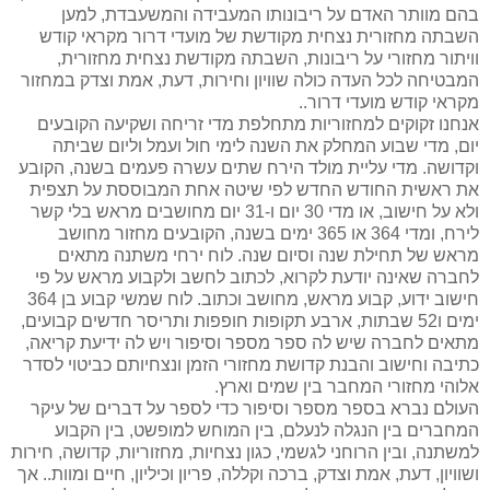
בהם מוותר האדם על ריבונותו המעבידה והמשעבדת, למען
השבתה מחזורית נצחית מקודשת של מועדי דרור מקראי קודש
וויתור מחזורי על ריבונות, השבתה מקודשת נצחית מחזורית,
המבטיחה לכל העדה כולה שוויון וחירות, דעת, אמת וצדק במחזור
מקראי קודש מועדי דרור..
אנחנו זקוקים למחזוריות מתחלפת מדי זריחה ושקיעה הקובעים
יום, מדי שבוע המחלק את השנה לימי חול ועמל וליום שביתה
וקדושה. מדי עליית מולד הירח שתים עשרה פעמים בשנה, הקובע
את ראשית החודש החדש לפי שיטה אחת המבוססת על תצפית
ולא על חישוב, או מדי 30 יום ו-31 יום מחושבים מראש בלי קשר
לירח, ומדי 364 או 365 ימים בשנה, הקובעים מחזור מחושב
מראש של תחילת שנה וסיום שנה. לוח ירחי משתנה מתאים
לחברה שאינה יודעת לקרוא, לכתוב לחשב ולקבוע מראש על פי
חישוב ידוע, קבוע מראש, מחושב וכתוב. לוח שמשי קבוע בן 364
ימים ו52 שבתות, ארבע תקופות חופפות ותריסר חדשים קבועים,
מתאים לחברה שיש לה ספר מספר וסיפור ויש לה ידיעת קריאה,
כתיבה וחישוב והבנת קדושת מחזורי הזמן ונצחיותם כביטוי לסדר
אלוהי מחזורי המחבר בין שמים וארץ.
העולם נברא בספר מספר וסיפור כדי לספר על דברים של עיקר
המחברים בין הנגלה לנעלם, בין המוחש למופשט, בין הקבוע
למשתנה, ובין הרוחני לגשמי, כגון נצחיות, מחזוריות, קדושה, חירות
ושוויון, דעת, אמת וצדק, ברכה וקללה, פריון וכיליון, חיים ומוות.. אך