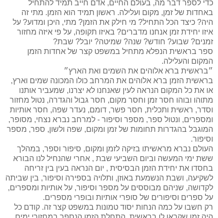
כדי לספר דבר מה, בעולם החיים, אדם חייב תמיד להתחיל
באחדות של זמן, מקום ועלילה. ראשון תמיד הוא הזמן. מתי זה
היה? כיצד הכל התחיל? מי חילק את הזמן? מתי, היכן ומדוע? על
איזו יחידת זמן אנחנו מדברים? באיזו תקופה, על פי איזה מחזור
זמנים? שבוע? חודש? שנה? שמיטה? יובל? שבת?
ספר בראשית הנפלא מתחיל במשפט קצר של אחדות הזמן
המקום והעלילה.
״בראשית ברא אלוהים את השמים ואת הארץ״
בראשית הזמן ברא אלוהים את המרחב כולו המכונה שמים וארץ,
או את כל המקום הנראה לעין שאנחנו לא יצרנו, שמעביר אותנו
מתוהו ובוהו חסר זמן וחסר מקום, חסר גבול והגדרה, נטול מחזור
וסדר, ראשית ותכלית, חסר פשר, דומם, נעדר שפה, חסר אותיות
ומספרים, ונטול ספר, מספר וסיפור - למרחב נברא נצחי, מסופר,
המוגבל בהגדרות תחומות של זמן ומקום, שפה ולשון, ספר, מספר
וסיפור.
העולם נברא מראשיתו בזיקה לזמן ומקום, סיפור וספר, במהלך
ששת ימי המעשה וביום השביעי שבת , אחרי שהנחיל לנו הבורא
בחסדו את יחידת הזמן הבסיסית , יום הנראה בעין בין זריחה
לשקיעה, ושבת הנשמעת באוזן, ותלויה בספירה וסיפור, בין שביתה
לקדושה, שניהם מבוססים על מספר וסיפור, על אותיות ומספרים,
על ספרים וסיפורים של סופרי אותיות ובופרי מספרים.
רק חשבו על כמה הנחות יסוד טמונות במשפט קצר זה. קודם כל
היה זמן שקראו לו בראשית, התחלת הזמן הנספר במחזורי ימים,