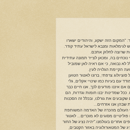
"המקום הזה ישקע, והיהודים ישארו
רש לגימלאות ומנבא לישראל עתיד קודר.
ות שרוצה לחלוק אתכם.
וכחים בה, ומכאן לצייר תמונה עתידית
ל לא נבואה, כי אם ראיה לאן שמוביל
עה הקיימת הגלויה לעין.
וציולוג צרפתי, ברונו לאטור הטוען
ד עם בעיות כמו שינויי אקלים, גלי
אם איננו מודעים לכך, אנו חיים כבר
 ככל שמדינות יבנו חומות וגדרות, הם
שקובעים את גורלנו, ובכלל זה הסכנות
שבהן אנו אזרחים...
י העולם מהכרה של האדמה המשותפת
פוליטיים מסוגים לא מוכרים... לאטור
ים אחרים בעולמנו."יהיה נציג של החור
ציג של המטאורולוגיה באזור הקטבים,