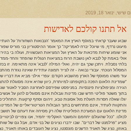
ם שישי, ינואר 18, 2019
אל תתנו קולכם לאדישות
שבוע שעבר קראתי במוסף הארץ את המאמר 'הנבואות השחורות' על העתיד: 
מיעוט נרדף, מי שיוכל יברח לאמריקה" כך אומר ההיסטוריון בני מוריס שפו
אני שומע שיחות מדכאות על הארץ ועל המציאות העכשווית, ועולה בי בהיר
אולי באמת קל לנבא לאן נושבת הרוח במציאות הנגלית שהפחד והחד-ממדי נ
בלתי נסבלת. ויתכן שכך גם יהיה, ואולי המילה 'לנבא' אינה מתאימה. זו בכל
המסלול הנוכחי. עבורי נבואה - זה לצייר תמונה עתידית שאינה נגזרת מהתנו
עוד משהו ממוסף של הארץ מהשבוע הקודם: עפרי אילני מביא את דבריו של ס
"שמדינת הלאום הפכה בתקופתנו למיותרת, כיוון שהיא אינה מסוגלת להתמוד
הגירה ומניפולציות פיננסיות. במניפסט שפירסם לאחרונה הסביר לאטור שגם 
בתוך משטר פוליטי חדש שבו מדינות וגבולות אינם מסוגלים להגן על אנשים.
יגלו שאלה חסרות תועלת מול אסונות טבע, זיהום וסחף קרקעות. התהליכים 
והתקוות לעתיד, אינם מתרחשים בתוך הגבולות הטריטוריאליים של המדינות 
מדינת הלאום עם המערכת הפוליטית שלה רק מסיחה את דעתם של תושב
לכולנו. "ככל שהעולם יתחמם והמשבר האקלימי יחמיר, אנו צפויים לביטויים 
מציע "פרלמנט של דברים". שבו ידברו נציגים של בני אדם, אבל גם של שותפ
באוזון, נציג של תאגיד הדשנים מונסנטו, נציג של העובדים באותו תאגיד, נ