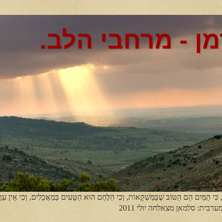
מן - מרחבי הלב.
, כִּי הַמַּיִם הֵם הַטּוֹב שֶׁבַּמַּשְׁקָאוֹת, וְכִי הַלֶּחֶם הוּא הַטָּעִים בַּמַאֲכָלִים, וְכִי אֵין עֵר
מערבית: סלמאן מצאלחה יולי 2011