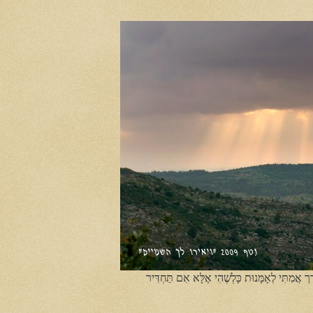
ֶך אֲמִתִּי לְאָמָּנוּת כָּלְשֶׁהִי אֶלָּא אִם תַּחְדִּיר