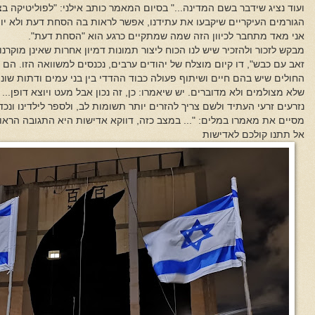
ועוד נציג שידבר בשם המדינה..." בסיום המאמר כותב אילני: "לפוליטיקה 
הגורמים העיקריים שיקבעו את עתידנו, אפשר לראות בה הסחת דעת ולא יות
אני מאד מתחבר לכיוון הזה שמה שמתקיים כרגע הוא "הסחת דעת".
מבקש לזכור ולהזכיר שיש לנו הכוח ליצור תמונות דמיון אחרות שאינן מוקרנ
זאב עם כבש", דו קיום מוצלח של יהודים ערבים, נכנסים למשוואה הזו. הם
החולים שיש בהם חיים ושיתוף פעולה כבוד ההדדי בין בני עמים ודתות שונ
שלא מצולמים ולא מדוברים. יש שיאמרו: כן, זה נכון אבל מעט ויוצא דופן... 
נזרעים זרעי העתיד ולשם צריך להזרים יותר תשומות לב, ולספר לילדינו ונכדי
מסיים את מאמרו במלים: "... במצב כזה, דווקא אדישות היא התגובה הראויה
אל תתנו קולכם לאדישות