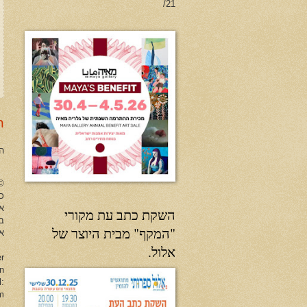
21/
ר
ה
no Herman All Rights Reserved
כל
א
השקת כתב עת מקורי
ב
"המקף" מבית היוצר של
או
אלול.
er
en
l:
m