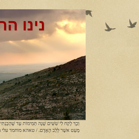
נינו הר
וְכָךְ לָקַח לִי שִׁשִּׁים שָׁנָה תְּמִימוֹת עַד שֶׁהֵבַנְתִּי
מְעַט אשֶׁר לְלֵב הָאָדָם. / טאהא מוחמד עלי 