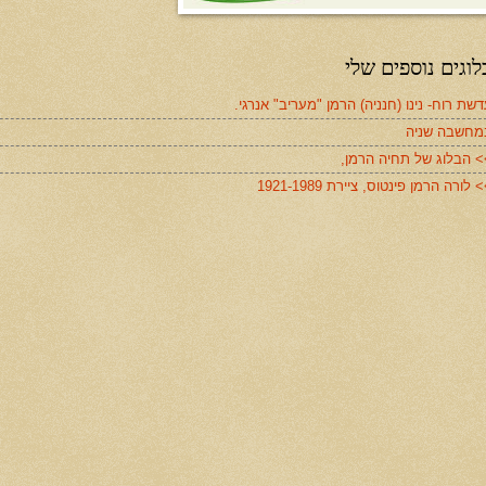
לוגים נוספים שלי
שת רוח- נינו (חנניה) הרמן "מעריב" אנרגי.
מחשבה שניה
> הבלוג של תחיה הרמן,
 לורה הרמן פינטוס, ציירת 1921-1989