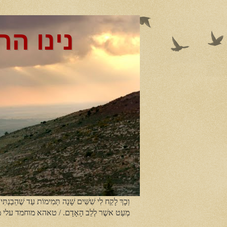
נינו הר
וְכָךְ לָקַח לִי שִׁשִּׁים שָׁנָה תְּמִימוֹת עַד שֶׁהֵבַנְתִּי
מְעַט אשֶׁר לְלֵב הָאָדָם. / טאהא מוחמד עלי 