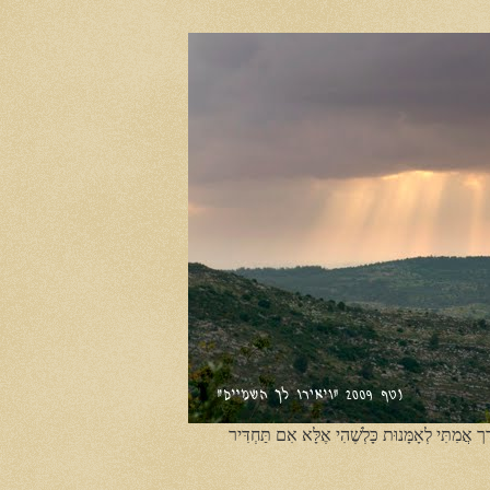
ֶך אֲמִתִּי לְאָמָּנוּת כָּלְשֶׁהִי אֶלָּא אִם תַּחְדִּיר