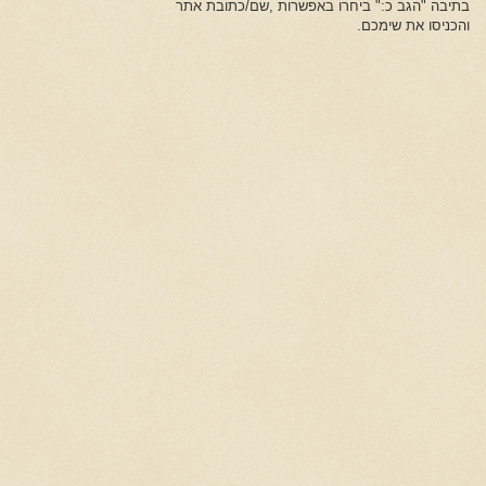
בתיבה "הגב כ:" ביחרו באפשרות ,שם/כתובת אתר
והכניסו את שימכם.