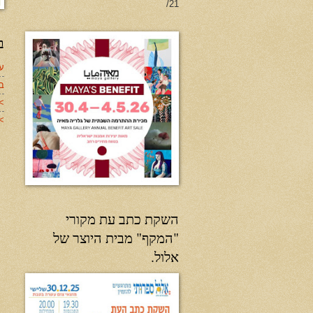
21/
ב
עד
ב
>
>>
השקת כתב עת מקורי
"המקף" מבית היוצר של
אלול.