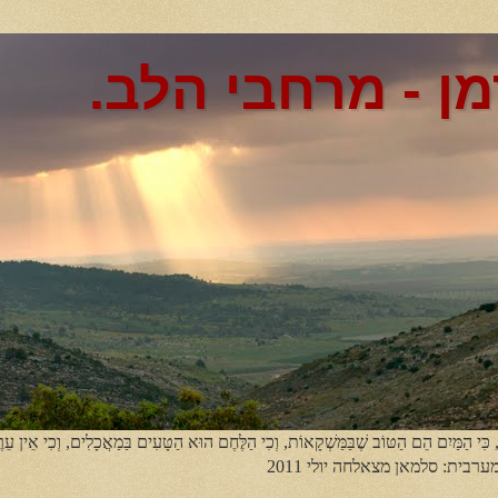
מן - מרחבי הלב.
, כִּי הַמַּיִם הֵם הַטּוֹב שֶׁבַּמַּשְׁקָאוֹת, וְכִי הַלֶּחֶם הוּא הַטָּעִים בַּמַאֲכָלִים, וְכִי אֵין עֵר
מערבית: סלמאן מצאלחה יולי 2011