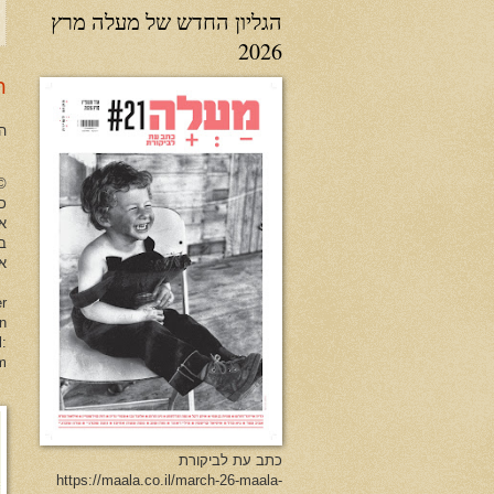
הגליון החדש של מעלה מרץ
2026
ר
ה
no Herman All Rights Reserved
כל
א
ב
או
er
en
l:
m
כתב עת לביקורת
https://maala.co.il/march-26-maala-