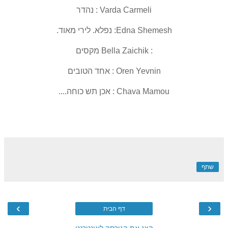
Varda Carmeli : נהדר
Edna Shemesh: נפלא. לירי מאוד.
: Bella Zaichik מקסים
Oren Yevnin : אחד הטובים
Chava Mamou : אכן תש כוחה....
שתף
›
‹
דף הבית
הצג את הגירסה לאינטרנט