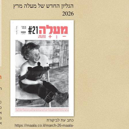
הגליון החדש של מעלה מרץ
2026
ר
ה
no Herman All Rights Reserved
כל
א
ב
כתב עת לביקורת
או
https://maala.co.il/march-26-maala-