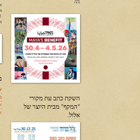
21/
er
en
l:
m
ב
עד
השקת כתב עת מקורי
ב
"המקף" מבית היוצר של
>
>>
אלול.