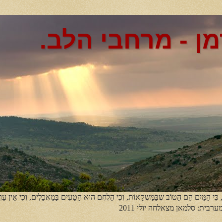
מן - מרחבי הלב.
, כִּי הַמַּיִם הֵם הַטּוֹב שֶׁבַּמַּשְׁקָאוֹת, וְכִי הַלֶּחֶם הוּא הַטָּעִים בַּמַאֲכָלִים, וְכִי אֵין עֵר
מערבית: סלמאן מצאלחה יולי 2011