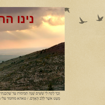
נינו הר
וְכָךְ לָקַח לִי שִׁשִּׁים שָׁנָה תְּמִימוֹת עַד שֶׁהֵבַנְתִּי
מְעַט אשֶׁר לְלֵב הָאָדָם. / טאהא מוחמד עלי 