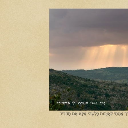
ֶך אֲמִתִּי לְאָמָּנוּת כָּלְשֶׁהִי אֶלָּא אִם תַּחְדִּיר