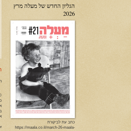
הגליון החדש של מעלה מרץ
2026
ר
ה
no Herman All Rights Reserved
כל
א
ב
או
כתב עת לביקורת
er
https://maala.co.il/march-26-maala-