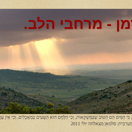
מן - מרחבי הלב.
, כִּי הַמַּיִם הֵם הַטּוֹב שֶׁבַּמַּשְׁקָאוֹת, וְכִי הַלֶּחֶם הוּא הַטָּעִים בַּמַאֲכָלִים, וְכִי אֵין עֵר
מערבית: סלמאן מצאלחה יולי 2011