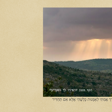
ֶך אֲמִתִּי לְאָמָּנוּת כָּלְשֶׁהִי אֶלָּא אִם תַּחְדִּיר