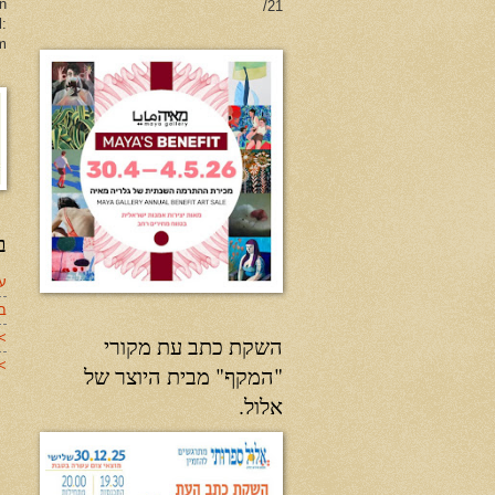
en
21/
l:
m
ב
עד
ב
>
השקת כתב עת מקורי
>>
"המקף" מבית היוצר של
אלול.