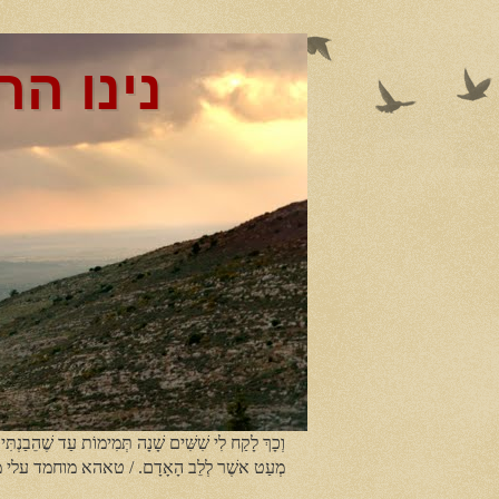
נינו הר
וְכָךְ לָקַח לִי שִׁשִּׁים שָׁנָה תְּמִימוֹת עַד שֶׁהֵבַנְתִּי
מְעַט אשֶׁר לְלֵב הָאָדָם. / טאהא מוחמד עלי 