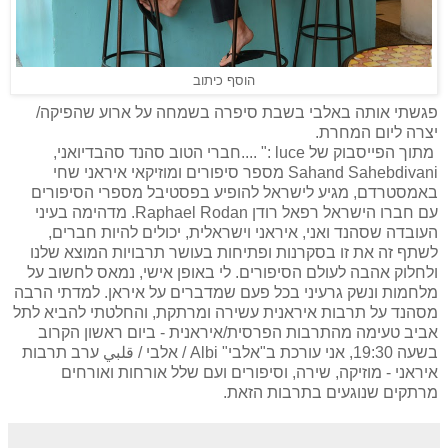
הוסף כיתוב
פגשתי אותה באלבי בשבת סיפרה בשמחה על ארוע שהפיקה/
יצרה ליום המחרת.
מתוך הפייסבוק של luce :" ....חברי הטוב סהנד סהבדיואני,
Sahand Sahebdivani מספר סיפורים ומוזיקאי איראני שחי
באמסטרדם, מגיע לישראל להופיע בפסטיבל מספרי הסיפורים
עם חברו הישראל רפאל רודן Raphael Rodan. מדהימה בעיני
העובדה שסהנד ואני, איראני וישראלית, יכולים להיות חברים,
לשתף זה את זו בסקרנות ופתיחות בעושר תרבויות המוצא שלנו
ולחלוק אהבה לעולם הסיפורים. לי באופן אישי, נמאס לחשוב על
מלחמות ונשק גרעיני בכל פעם שמדברים על איראן. למדתי הרבה
מסהנד על תרבות איראנית עשירה ומרתקת, והחלטתי להביא לתל
אביב טעימה מהתרבות הפרסית/איראנית - ביום ראשון הקרוב
בשעה 19:30, אני עורכת ב"אלבי" Albi / אלבי / قلبي ערב תרבות
איראני - מוזיקה, שירה, וסיפורים ועם שלל אורחות ואורחים
מרתקים שנוגעים בתרבות הזאת.