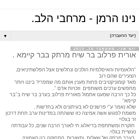
נינו הרמן - מרחבי הלב.
▼
יום שני, ספטמבר 16, 2013
אורית פרלוב בר שיח מרתק בבר קיימא .
"הלאומיות והאיסלמיות הולכים ונחלשים אצל הפלשתיניאים,
הצעירים שהם רוב
מאד קומוניקטיבים פחות מענין אותם מה שמפריד ביננו ויותר
מחפשים ערכים משותפים וזכויות אדם ".
כל כך הרבה שמענו אתמול מאורית פרלוב בערב בר שיח ב"בר
קיימא"
שלא נאמר ע"י פרשנים לא בעיתונים ולא בחדשות .
משמח לפגוש אשה אמיצה כזו ששהתה במדינות ערב תחת דרכון
זר בגלויי
חוקרת ומשתתפת בדיאלוג חי לאורך הרבה שנים, כל עבודתה
נעשיית בגלוי.
בערב מרתק של שאלות ותשובות התחזקה בנו האמונה