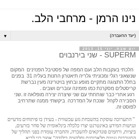
נינו הרמן - מרחבי הלב.
▼
יום שבת, יוני 15, 2013
SUPERM - שני בירנבוים
הלכתי בעקבות הלב ועם המפה של פסטיבל הפנזינים המקום
שנשאוני רגלי ומכוניתי גלריה תיאטרון החנות בעליה 31 בפנים
בחלל התצוגה מתקיים מופע ובחוץ בויטרינה מעין נברשת
קריסטלים מסקרנת כמו מזמינה עוברים ושבים .
רגע אחרי כבר שוחחתי עם שני שיצרה יצירה מופלאה זו .שני
הסבירה לקהל שנכח על המדרכה ביקשתי ממנה שתרחיב
לפוסט זה.
"
התערוכה עוסקת בהשבחת גזע עכשווית - בעידן בו פיתוחים מדעיים
ונגישות המידע באינטרנט יצרו כלכלה בינלאומית של סחר בזרעים,
ביציות, ורחמים פונדקאים להשכרה, והחברה עומדת בפני תהליך של
התערבות גנטית מלאכותית וסלקציה בילודה" אוצר רני לביא