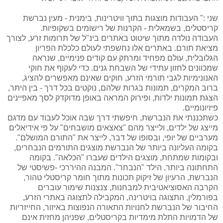
שני :" העבודות מוצגות בתוך וויטרינות, בימנית - מעין נברשת
קריסטלים, בשמאלית - הקרנות של רישומים בשקופיות.
העבודה נולדה מתוך שיטוט באתרים בינ"ל של תרומות זרע, לצורך
מציאת תורם. באתרים אלו נחשפתי לעולם כלכלת הפריון
הגלובלית, עולם מפחיד ומרתק עם קודים פנימיים, שנראה
שמכוונים לחזון עתידי של השבחת גנים. כדי לעקוף את חוקי
האנונימיות לגבי תורמי הזרע, חוקים שאינם מאפשרים להציג,
ברוב המקרים, תמונות בגרות שלהם, נוקטים בכל דרך - בין היתר,
הצגת תמונות ילדות, ופירוק המראה באופן מדוקדק לסך מאפיינים
פיזיונומיים.
כשתכננתי את הנברשת, חיפשתי דרך שבה אוכל לעבוד עם מדגם
מייצג של ילדים, ולייצר מהם "צאצאים מושבחים" על פי אידיאלים
מערביים של יופי, ובסופו של דבר, לייצר את "התורם המושלם".
בקומה העליונה ביותר של הנברשת מוצגים התורמים הנבחרים,
ובקומות שמתחת, מוצגים הילדים שעברו "הכלאה". בקומה
התחתונה ביותר, הילד "הנבחר". המבנה ההיררכי -פשיסטי של
הנברשת, הרעיון של זיקוק תכונות מתוך חומר קריסטלי טהור,
הקרבה האסוציאטיבית למבחנות, צנצנות שימור עוברים
בפורמלין, התצוגה בויטרינה, המקבילה לתצוגה באתרי הזרע,
החיבור של הנברשת לחנויות התאורה הנפוצות באיזור, החייזריות
של הדמויות התלת מימדיות בקריסטלים, שפניהן מחזית אינם