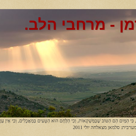
מן - מרחבי הלב.
, כִּי הַמַּיִם הֵם הַטּוֹב שֶׁבַּמַּשְׁקָאוֹת, וְכִי הַלֶּחֶם הוּא הַטָּעִים בַּמַאֲכָלִים, וְכִי אֵין עֵר
מערבית: סלמאן מצאלחה יולי 2011