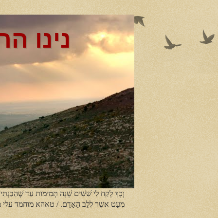
נינו הר
וְכָךְ לָקַח לִי שִׁשִּׁים שָׁנָה תְּמִימוֹת עַד שֶׁהֵבַנְתִּי
מְעַט אשֶׁר לְלֵב הָאָדָם. / טאהא מוחמד עלי 