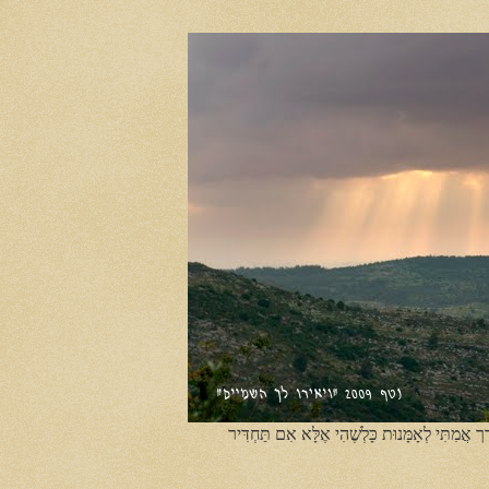
ֶך אֲמִתִּי לְאָמָּנוּת כָּלְשֶׁהִי אֶלָּא אִם תַּחְדִּיר