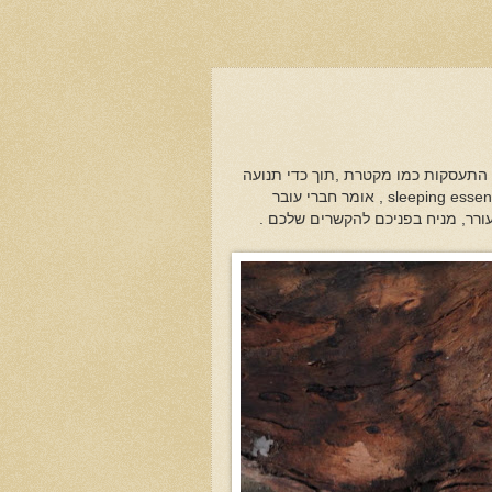
ם התעסקות כמו מקטרת ,תוך כדי תנועה
מתקלף בול העץ כמו משיל עורו, בתוכו נחשפת לרגע מהות רדומה,sleeping essence , אומר חברי עובר
רר, מניח בפניכם להקשרים שלכם .