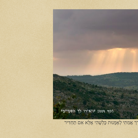
ֶך אֲמִתִּי לְאָמָּנוּת כָּלְשֶׁהִי אֶלָּא אִם תַּחְדִּיר