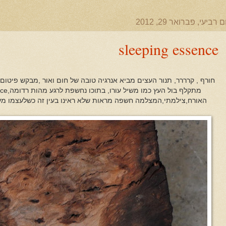
ם רביעי, פברואר 29, 2012
sleeping essence
חורף , קרררר, תנור העצים מביא אנרגיה טובה של חום ואור ,מבקש פיטו
האורח,צילמתי,המצלמה חשפה מראות שלא ראינו בעין זה כשלעצמו מעו