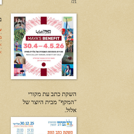
21/
ב
עד
ב
>
>>
השקת כתב עת מקורי
"המקף" מבית היוצר של
אלול.