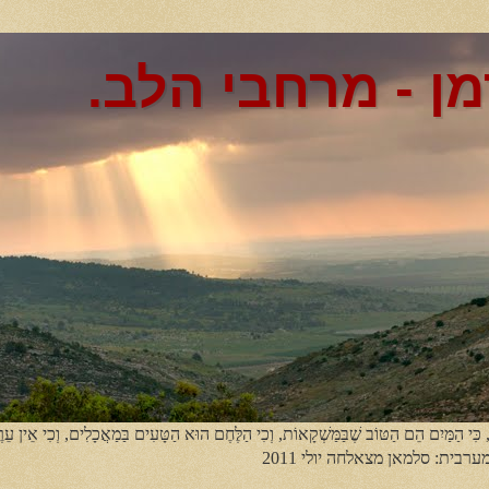
מן - מרחבי הלב.
, כִּי הַמַּיִם הֵם הַטּוֹב שֶׁבַּמַּשְׁקָאוֹת, וְכִי הַלֶּחֶם הוּא הַטָּעִים בַּמַאֲכָלִים, וְכִי אֵין עֵר
מערבית: סלמאן מצאלחה יולי 2011