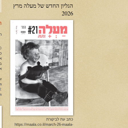
הגליון החדש של מעלה מרץ
2026
ר
ה
no Herman All Rights Reserved
כל
א
ב
או
er
en
l:
m
כתב עת לביקורת
https://maala.co.il/march-26-maala-