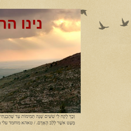
נינו הר
וְכָךְ לָקַח לִי שִׁשִּׁים שָׁנָה תְּמִימוֹת עַד שֶׁהֵבַנְתִּי
מְעַט אשֶׁר לְלֵב הָאָדָם. / טאהא מוחמד עלי 