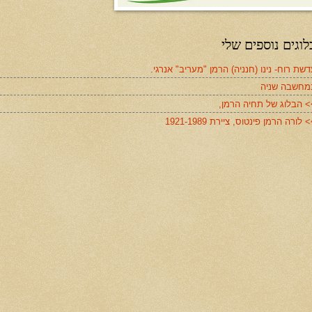
לוגים נוספים שלי
שת רוח- נינו (חנניה) הרמן "מעריב" אנרגי.
מחשבה שניה
> הבלוג של תחיה הרמן,
 לורה הרמן פינטוס, ציירת 1921-1989