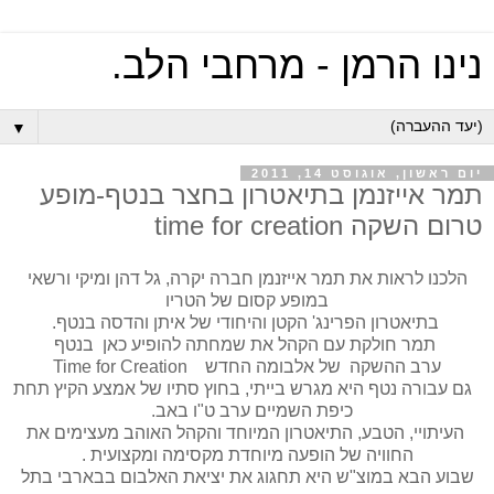
נינו הרמן - מרחבי הלב.
▼
יום ראשון, אוגוסט 14, 2011
תמר אייזנמן בתיאטרון בחצר בנטף-מופע
טרום השקה time for creation
הלכנו לראות את תמר אייזנמן חברה יקרה, גל דהן ומיקי ורשאי
במופע קסום של הטריו
בתיאטרון הפרינג' הקטן והיחודי של איתן והדסה בנטף.
תמר חולקת עם הקהל את שמחתה להופיע כאן בנטף
ערב ההשקה של אלבומה החדש Time for Creation
גם עבורה נטף היא מגרש בייתי, בחוץ סתיו של אמצע הקיץ תחת
כיפת השמיים ערב ט"ו באב.
העיתויי, הטבע, התיאטרון המיוחד והקהל האוהב מעצימים את
החוויה של הופעה מיוחדת מקסימה ומקצועית .
שבוע הבא במוצ"ש היא תחגוג את יציאת האלבום בבארבי בתל