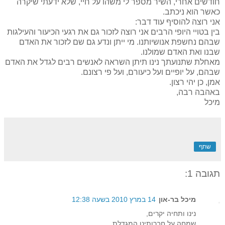
חודשים אחרי, השיר מספר לי משהו על חיי, שלא ידעתי שיקרה
כאשר הוא ניכתב.
אני רוצה להוסיף עוד דבר:
בין בטויי היופי הרבים אני רוצה לזכור גם את רגעי הכיעור והעילגות
שבהם נחשפת אנושיותנו. מי ייתן ונדע גם שם לזכור את האדם
שבנו ואת האדם שמולנו.
מאחלת שתנועתך נינו תיתן השראה לאנשים רבים לגדל את האדם
שבהם, על יופיים ועל כיעורם, ועל פי רצונם.
אמן, כן יהי רצון.
באהבה רבה,
מיכל
שתף
תגובה 1:
מיכל בר-און
14 במרץ 2010 בשעה 12:38
נינו ותחיה יקרים,
שמחה על חברותינו המגדלת.