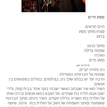
מַסָּע חַיִּים
חַיִּים חָדָשִים
פָּצְחוּ מִתּוֹךְ מַסָּע
בְּרֶגַע
מִתּוֹךְ הַרֶגַע
שִׂמְחָה גְּדוֹלָה
הֵאִירָה
מַסָּע חַיִּים
מיכל בר און.
נינו ותחיה יקרים,
שמחה על חברותינו המגדלת.
הרבה יופי יש בבלוג שלך נינו, בצילומים, במילים במפגשים בין
אנשים.
השיר הוא שיר שנכתב כאשר ישבתי בוקר אחד בבית קפה, ולידי
ישבו אבא וילדה בת שנתיים. אל האבא ניגשו אנשים ובירכו אותו
על הולדת בתו השנייה בלילה הקודם. השיר ניכתב מתוך הברכות
ששמעתי ומתוך השמחה של האב על הולדת בתו. והינה, שישה