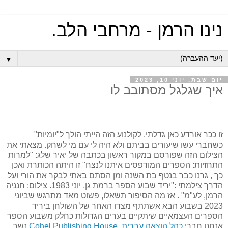
נינו הרמן - מרחבי הלב.
▼
יום שבת, יוני 10, 2023
איך שגלגל מסתובב לו
זו ככר אורדע כאן גדלתי, לקולנוע הזה הייתי הולך ל"יומיות"
כשחברי עשו שיעורים בביתם ולא היה לי עם מי לשחק. מצאתי את
הצילום הזה שפורסם במקור ראשון בכתבה של יאיר שלג: "למרות
התחזיות: הספרים המודפסים איתנו לנצח" זו היתה הכותרת ואכן
כך , גרנו כבר בנטף בת השנה ומן הסתם באתי לבקר את הורי ועל
הדרך צילמתי :"יריד שבוע הספר ברמת גן, יוני 1983. צילום: חנניה
הרמן, לע"מ" . אז מה הסיפור תשאלו, פשוט מאד מתרגש שביוני
2023 בשבוע הבא אשתתף מצדו האחר של השולחן ביריד
הספרים העצמאיים שיתקיים בערים הגדולות כחלק משבוע הספר
אנחנו חברי
כהל הוצאה עברית, Cohel Publishing House
נשב