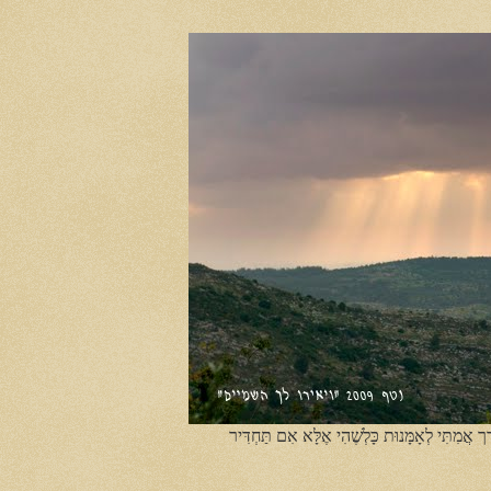
ֶך אֲמִתִּי לְאָמָּנוּת כָּלְשֶׁהִי אֶלָּא אִם תַּחְדִּיר