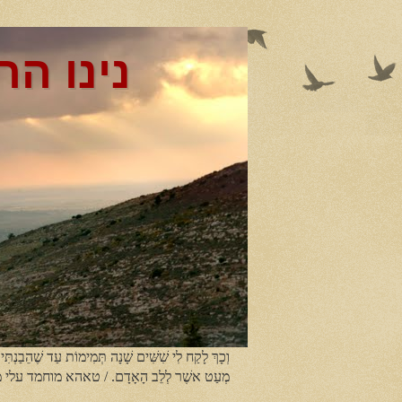
נינו הר
וְכָךְ לָקַח לִי שִׁשִּׁים שָׁנָה תְּמִימוֹת עַד שֶׁהֵבַנְתִּי
מְעַט אשֶׁר לְלֵב הָאָדָם. / טאהא מוחמד עלי 