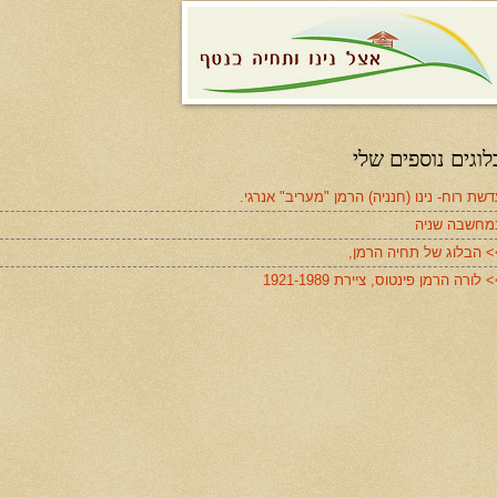
לוגים נוספים שלי
שת רוח- נינו (חנניה) הרמן "מעריב" אנרגי.
מחשבה שניה
> הבלוג של תחיה הרמן,
 לורה הרמן פינטוס, ציירת 1921-1989