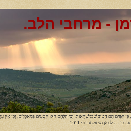
מן - מרחבי הלב.
, כִּי הַמַּיִם הֵם הַטּוֹב שֶׁבַּמַּשְׁקָאוֹת, וְכִי הַלֶּחֶם הוּא הַטָּעִים בַּמַאֲכָלִים, וְכִי אֵין עֵר
מערבית: סלמאן מצאלחה יולי 2011