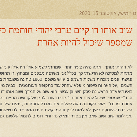
ם חמישי, אוקטובר 15, 2020
שוב אותו דו קיום ערבי יהודי חותמת 
שמספר שיכול להיות אחרת
לא זיהיתי אותך , אתה נהיה צעיר יותר , שמחתי לשמוע אולי היו אילו עיני 
מתחת למסיכה לא הרגשתי כך, בכלל אני משתנה מבפנים ומבחוץ, זו תחושתי
פגשתי פנים מוכרות משנות השמונים 
השנים ,,על האריזה סיפור מופלא שהחל עוד בתקופה העותמנית , בבית מיה
באינתיפאדה הראשונה פסק השיווק עכשיו הוא שוב על המדף ושוב אותו דו 
הבד"ץ שמספר שיכול להיות אחרת ."מתי נתעורר להגן על קדושת החיים ונ
אחרת בעיננו" . אולי הקורונה באה לשלוח את כולנו להתבגרות , ימים אילו נר
השורדת שעוסקת באיך לא למות לבין זו המבקשת חיים המזכירה לנו שאנחנו הב
,אני לומד שוב ושוב שאם אין בסדר יומי שינויי וחיי דומים לתמול שלשום גם