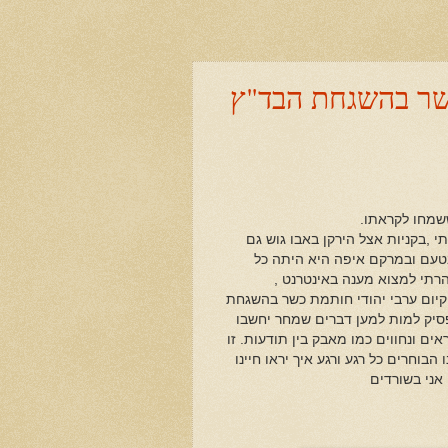
כשר בהשגחת הבד"ץ
ששמחו לקראתו.
 ,בקניות אצל הירקן באבו גוש גם
עייש משכם, 1860 טחינה משובחת בטעם ובמרקם איפה היא היתה כל
רתי למצוא מענה באינטרנט ,
קיום ערבי יהודי חותמת כשר בהשגחת
פסיק למות למען דברים שמחר יחשבו
אים ונחווים כמו מאבק בין תודעות. זו
וחרים כל רגע ורגע איך יראו חיינו
 אני בשורדים