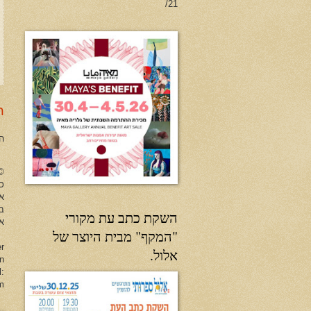
21/
ר
ה
no Herman All Rights Reserved
כל
א
ב
השקת כתב עת מקורי
או
"המקף" מבית היוצר של
er
אלול.
en
l:
m