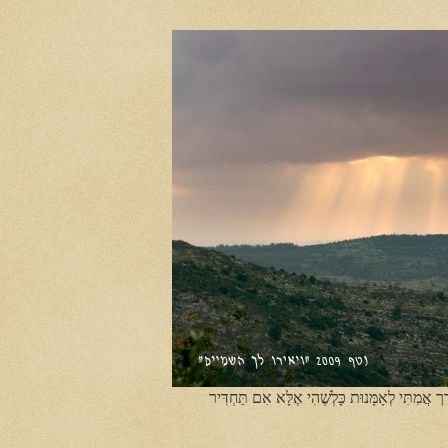
ֶך אֲמִתִּי לְאָמָּנוּת כָּלְשֶׁהִי אֶלָּא אִם תַּחְדִּיר