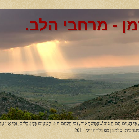
מן - מרחבי הלב.
, כִּי הַמַּיִם הֵם הַטּוֹב שֶׁבַּמַּשְׁקָאוֹת, וְכִי הַלֶּחֶם הוּא הַטָּעִים בַּמַאֲכָלִים, וְכִי אֵין עֵר
מערבית: סלמאן מצאלחה יולי 2011