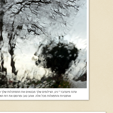
עדנה פינצ'ובר:" נינו, הצילומים שלך מבטאים את ההסתכלות שלך על
אותנטיות והתפעלות מכל אלה. אוהב טוב ומרומם את רוח האדם