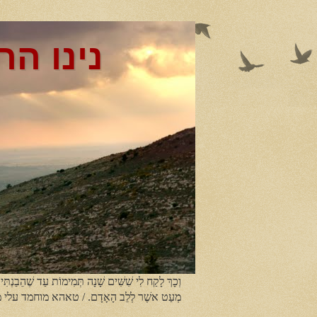
נינו הר
וְכָךְ לָקַח לִי שִׁשִּׁים שָׁנָה תְּמִימוֹת עַד שֶׁהֵבַנְתִּי
מְעַט אשֶׁר לְלֵב הָאָדָם. / טאהא מוחמד עלי 