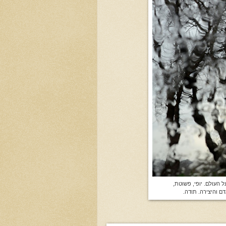
 העולם. יופי, פשוטת,
 והיצירה. תודה.