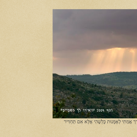
ֶך אֲמִתִּי לְאָמָּנוּת כָּלְשֶׁהִי אֶלָּא אִם תַּחְדִּיר