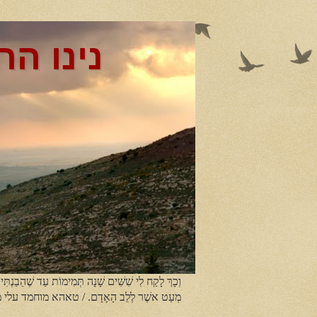
נינו הר
וְכָךְ לָקַח לִי שִׁשִּׁים שָׁנָה תְּמִימוֹת עַד שֶׁהֵבַנְתִּי
מְעַט אשֶׁר לְלֵב הָאָדָם. / טאהא מוחמד עלי 