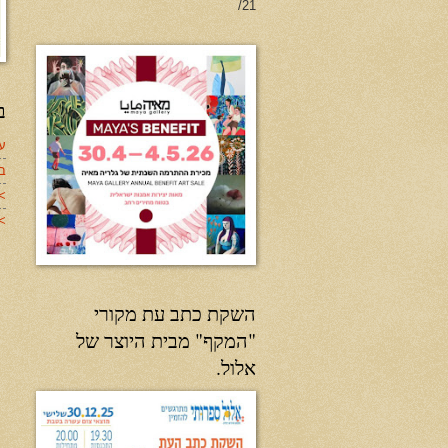
21/
ב
עד
ב
>
>>
השקת כתב עת מקורי
"המקף" מבית היוצר של
אלול.