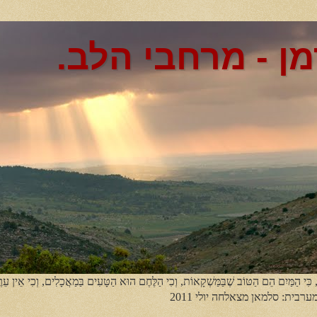
מן - מרחבי הלב.
, כִּי הַמַּיִם הֵם הַטּוֹב שֶׁבַּמַּשְׁקָאוֹת, וְכִי הַלֶּחֶם הוּא הַטָּעִים בַּמַאֲכָלִים, וְכִי אֵין עֵר
מערבית: סלמאן מצאלחה יולי 2011