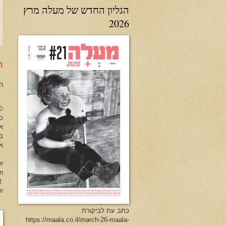
הגליון החדש של מעלה מרץ
2026
ר
ה
no Herman All Rights Reserved
כל
א
ב
או
er
en
l:
m
כתב עת לביקורת
https://maala.co.il/march-26-maala-