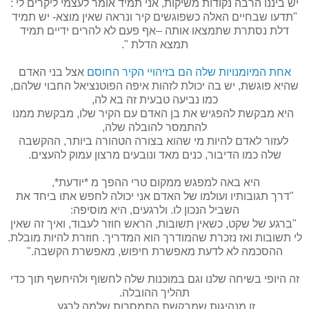
יש ביננו הרבה נקודות משיקות, אני תמיד אומר לעצמי ליקרים לי :
"תדעו שבחיים האלה כשפוגשים קיר ונראה שאין מוצא- יש תמיד
דלת נסתרת שתמצאו אותה –אף פעם לא להרים ידיים תמיד
תמצא הדלת ".
אחת המיומנויות שלה הם בזיהויי הקיר החוסם
אצל בני האדם
שהיא פוגשת, יש בה יכולת לזהות איפה הפוטנציאל החבוי שלהם,
כמו נביעה טבעית זה בא לה,
היא מבקשת להפגיש את בן האדם עם הקיר שלו, מבקשת ממנו
להתמסר להובלה שלה,
לעזור לאדם להיות מי שהוא בצורה הטהורה ביותר, ההקשבה
שלה כמו הדיבור, כנים מאד ונובעים מרצון עמוק להעצים.
היא באה למפגש ממקום טרי ההפך מ *יודעת*,
"דרך תגובותיו ועולמו של האדם אני יכולה לחפש אתו ביחד את
השביל הנכון לו. ולרגעים, היא מוסיפה:
"ברגע של שקט, כשאין תשובות, הראש חוזר לעבוד, ואיך זה שאין
לי תשובות ואז נזכרת שהמודרך הוא המדריך. חוזרת להיות מובלת.
ההסכמה לא לדעת מאפשרת חיפוש, מאפשרת הקשבה."
זה היופי בשיחה שלנו וגם במוכנות שלה לחשוף ולהיחשף תוך כדי
תהליך ההובלה.
זו מנהיגות שמבקשת התמסרות שלמה לרגע .