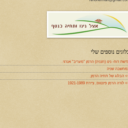
לוגים נוספים שלי
שת רוח- נינו (חנניה) הרמן "מעריב" אנרגי.
מחשבה שניה
> הבלוג של תחיה הרמן,
 לורה הרמן פינטוס, ציירת 1921-1989