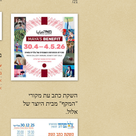
21/
ב
עד
ב
>
>>
השקת כתב עת מקורי
"המקף" מבית היוצר של
אלול.