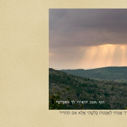
ֶך אֲמִתִּי לְאָמָּנוּת כָּלְשֶׁהִי אֶלָּא אִם תַּחְדִּיר