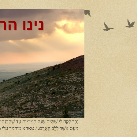
נינו הר
וְכָךְ לָקַח לִי שִׁשִּׁים שָׁנָה תְּמִימוֹת עַד שֶׁהֵבַנְתִּי
מְעַט אשֶׁר לְלֵב הָאָדָם. / טאהא מוחמד עלי 