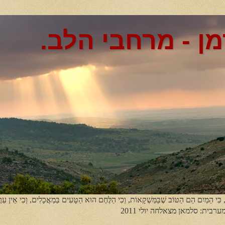
מן - מרחבי הלב.
, כִּי הַמַּיִם הֵם הַטּוֹב שֶׁבַּמַּשְׁקָאוֹת, וְכִי הַלֶּחֶם הוּא הַטָּעִים בַּמַאֲכָלִים, וְכִי אֵין עֵר
מערבית: סלמאן מצאלחה יולי 2011