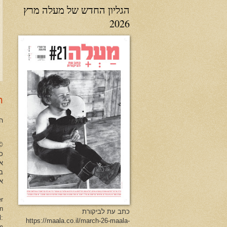
הגליון החדש של מעלה מרץ
2026
ר
ה
no Herman All Rights Reserved
כל
א
ב
או
er
en
כתב עת לביקורת
l:
https://maala.co.il/march-26-maala-
m