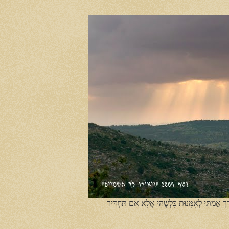
ֶך אֲמִתִּי לְאָמָּנוּת כָּלְשֶׁהִי אֶלָּא אִם תַּחְדִּיר