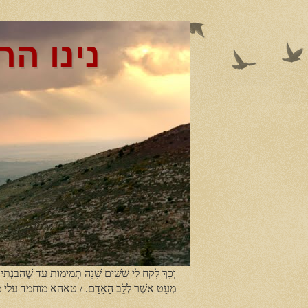
נינו הר
וְכָךְ לָקַח לִי שִׁשִּׁים שָׁנָה תְּמִימוֹת עַד שֶׁהֵבַנְתִּי
מְעַט אשֶׁר לְלֵב הָאָדָם. / טאהא מוחמד עלי 