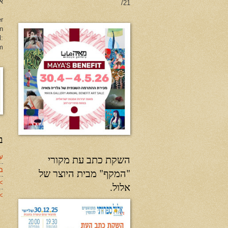
או
21/
er
en
l:
m
ב
השקת כתב עת מקורי
עד
ב
"המקף" מבית היוצר של
>
אלול.
>>