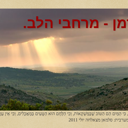
מן - מרחבי הלב.
, כִּי הַמַּיִם הֵם הַטּוֹב שֶׁבַּמַּשְׁקָאוֹת, וְכִי הַלֶּחֶם הוּא הַטָּעִים בַּמַאֲכָלִים, וְכִי אֵין עֵר
מערבית: סלמאן מצאלחה יולי 2011