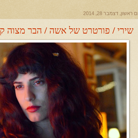
ם ראשון, דצמבר 28, 2014
שירי / פורטרט של אשה / הבר מצוה ק