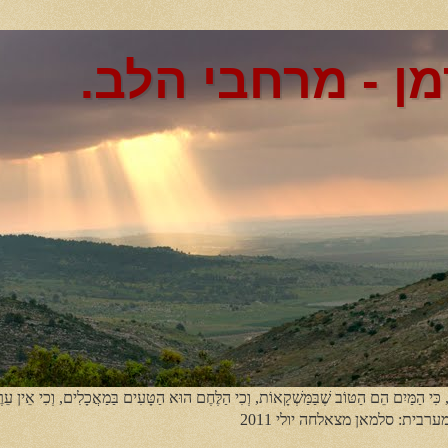
מן - מרחבי הלב.
, כִּי הַמַּיִם הֵם הַטּוֹב שֶׁבַּמַּשְׁקָאוֹת, וְכִי הַלֶּחֶם הוּא הַטָּעִים בַּמַאֲכָלִים, וְכִי אֵין עֵר
מערבית: סלמאן מצאלחה יולי 2011