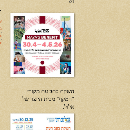
21/
ב
עד
ב
>
>>
השקת כתב עת מקורי
"המקף" מבית היוצר של
אלול.