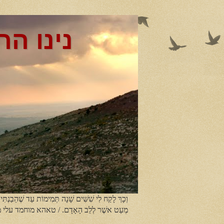
נינו הר
וְכָךְ לָקַח לִי שִׁשִּׁים שָׁנָה תְּמִימוֹת עַד שֶׁהֵבַנְתִּי
מְעַט אשֶׁר לְלֵב הָאָדָם. / טאהא מוחמד עלי 