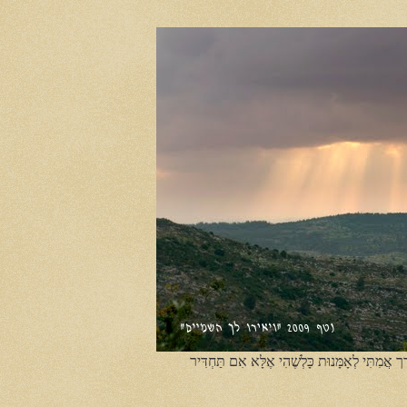
ֶך אֲמִתִּי לְאָמָּנוּת כָּלְשֶׁהִי אֶלָּא אִם תַּחְדִּיר