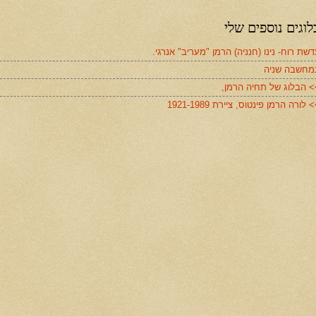
לוגים נוספים שלי
שת רוח- נינו (חנניה) הרמן "מעריב" אנרגי.
מחשבה שניה
> הבלוג של תחיה הרמן,
 לורה הרמן פינטוס, ציירת 1921-1989