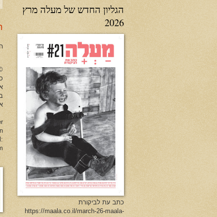
הגליון החדש של מעלה מרץ
2026
ר
ה
no Herman All Rights Reserved
כל
א
ב
או
er
en
l:
m
כתב עת לביקורת
https://maala.co.il/march-26-maala-