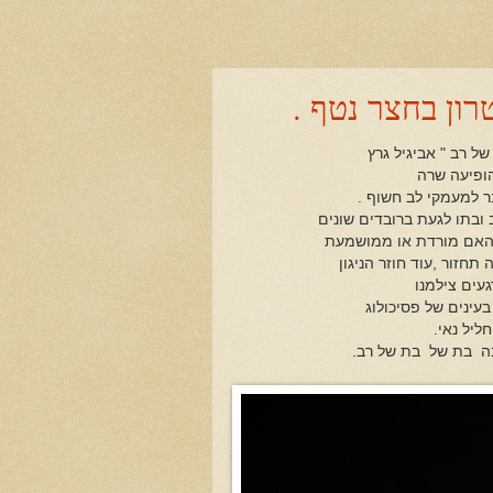
רון בחצר נטף .
 רב " אביגיל גרץ
 הופיעה שרה
ר למעמקי לב חשוף .
ובתו לגעת ברובדים שונים
האם מורדת או ממושמעת
חזור ,עוד חוזר הניגון
עים צילמנו
עינים של פסיכולוג
ליל נאי.
נה בת של בת של רב.