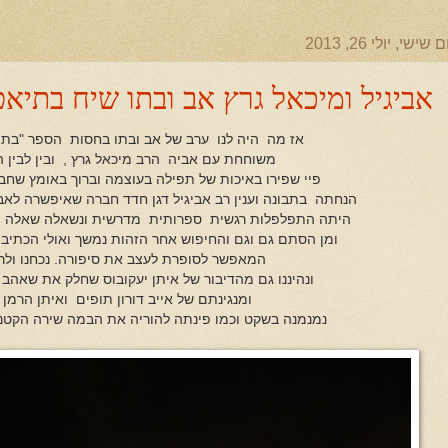
ם שישי, יולי 26, 2013
אביגיל ומיכאל גרץ אב ובתו שיח בתיאט
אז מה היה לנו ערב של אב ובתו בחסות הספר "בת של
משוחחת עם אביה הרב מיכאל גרץ , ובין לבין
פיי שפירו באיכות של תפילה בעוצמה וברוך באומץ שחב
הנחתה בתבונה וענין רב אביגיל דגן חדד חברה שאיפשרה לאב 
היתה התפלפלות רגשית ספרותית מדרשית ונשאלה שאלה 
ומן הסתם גם וגם והחיפוש אחר הזהות נמשך ואולי הכתיבה ת
המאפשר לסופרת לעצב את סיפורה. נכחנו ולרג
ונהיננו גם מהדיבור של איתן יעקובוס שחלק את שאהב ב
ומנגינתם של אייב דורון תופים ואיתן הרמן ח
נמנמנה בשקט וכמו פינתה להוריה את הבמה שירה הקט