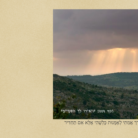
ֶך אֲמִתִּי לְאָמָּנוּת כָּלְשֶׁהִי אֶלָּא אִם תַּחְדִּיר