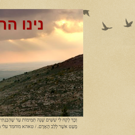
נינו הר
וְכָךְ לָקַח לִי שִׁשִּׁים שָׁנָה תְּמִימוֹת עַד שֶׁהֵבַנְתִּי
מְעַט אשֶׁר לְלֵב הָאָדָם. / טאהא מוחמד עלי 