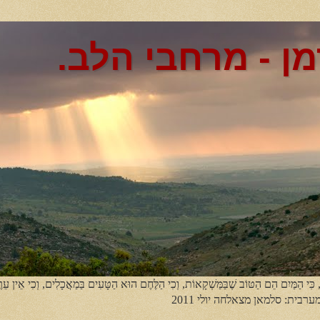
מן - מרחבי הלב.
, כִּי הַמַּיִם הֵם הַטּוֹב שֶׁבַּמַּשְׁקָאוֹת, וְכִי הַלֶּחֶם הוּא הַטָּעִים בַּמַאֲכָלִים, וְכִי אֵין עֵר
מערבית: סלמאן מצאלחה יולי 2011