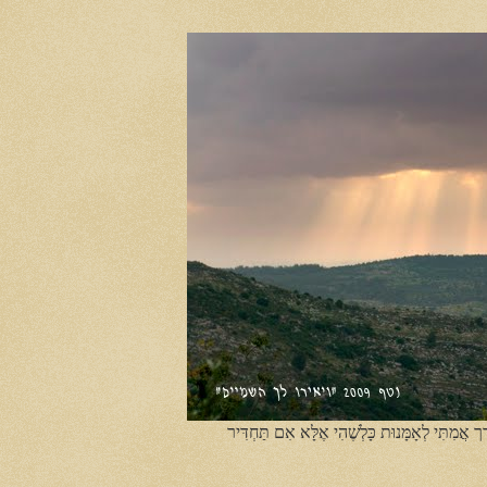
ֶך אֲמִתִּי לְאָמָּנוּת כָּלְשֶׁהִי אֶלָּא אִם תַּחְדִּיר