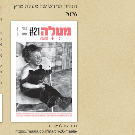
הגליון החדש של מעלה מרץ
ר
2026
ה
no Herman All Rights Reserved
כל
א
ב
או
er
en
l:
m
כתב עת לביקורת
https://maala.co.il/march-26-maala-