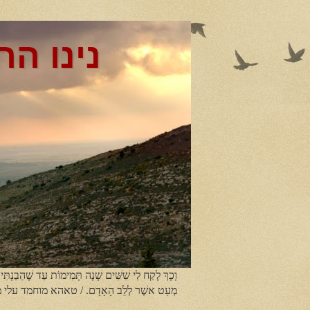
נינו הר
וְכָךְ לָקַח לִי שִׁשִּׁים שָׁנָה תְּמִימוֹת עַד שֶׁהֵבַנְתִּי
מְעַט אשֶׁר לְלֵב הָאָדָם. / טאהא מוחמד עלי 