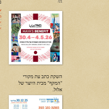
ב
21/
עד
ב
>
>>
השקת כתב עת מקורי
"המקף" מבית היוצר של
אלול.