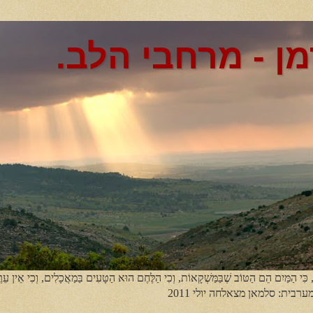
מן - מרחבי הלב.
, כִּי הַמַּיִם הֵם הַטּוֹב שֶׁבַּמַּשְׁקָאוֹת, וְכִי הַלֶּחֶם הוּא הַטָּעִים בַּמַאֲכָלִים, וְכִי אֵין עֵר
מערבית: סלמאן מצאלחה יולי 2011