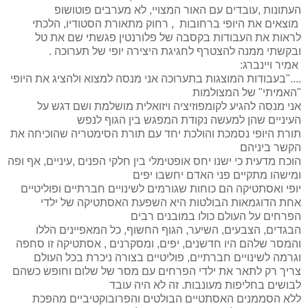
העתונות ,עובדים עם האור המצויי, לא מערבים פוטושופ
מוצאים את היופי ברחובות , רחוק מתאורת הסטודיו, הלכתי
לראות את העבודות בקסבה של פלורנטין פגשתי שם את טל
ובקשתי ממנה להצטרף לחגיגת היצירה יופי של תערוכה .
אמיר ויינברג:
...."
בעבודות המוצגות בתערוכה אני מנסה למצוא ולהציג את היופי
"האמיתי" של המצולמות
אני מנסה להגיע לקומפוזיציה ויזואלית מושלמת ושם דגש על
העיניים שהן למעשה נקודת המפגש בין הגוף לנפש
תורת היופי נסמכת והולכת יחד עם תורת הסימטריה שהוכיחה את
הקשר ביניהם
הוכח מדעית כי ישנו יחס אופטימלי בין חלקי הפנים ,עיניים, אף ופה
ומישהו מתקיים פני האדם יחשבו יפים
יופי ואסתטיקה הם כוחות שגורמים לשינויים חברתיים ופוליטיים
אחת הדוגמאות הבולטות היא השפעת האסתטיקה של ילדי
הפרחים על העולם כולו במובנים רבים
הבגדים, הצבעים, השיער, הגוף החשוף, כל המאפיינים הללו
והמסר שלהם היו חדשנים, יפים, ומסקרנים , אסתטיקה זו סחפה
וגרמה לשינויים חברתיים, פוליטיים בצורה ניכרת בכל העולם
צריך רק לתאר את ילדי הפרחים עם מסר של שלום וחופש כשהם
לבושים בחליפות מעונבות. זה לא היה עובד
ללא הסממנים האסתטיים הבולטים והפרובוקטיביים מהפכת