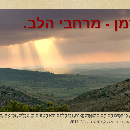
מן - מרחבי הלב.
, כִּי הַמַּיִם הֵם הַטּוֹב שֶׁבַּמַּשְׁקָאוֹת, וְכִי הַלֶּחֶם הוּא הַטָּעִים בַּמַאֲכָלִים, וְכִי אֵין עֵר
מערבית: סלמאן מצאלחה יולי 2011