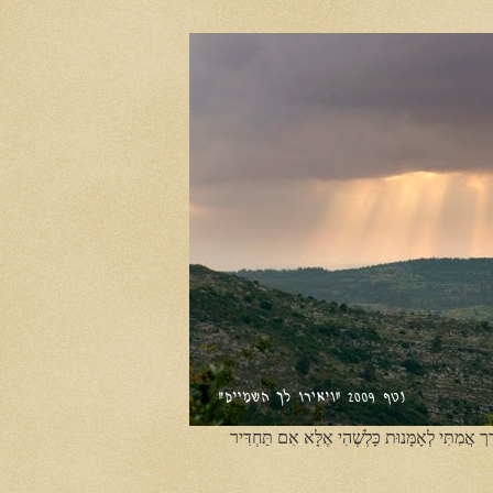
ֶך אֲמִתִּי לְאָמָּנוּת כָּלְשֶׁהִי אֶלָּא אִם תַּחְדִּיר