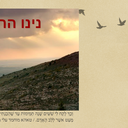
נינו הר
וְכָךְ לָקַח לִי שִׁשִּׁים שָׁנָה תְּמִימוֹת עַד שֶׁהֵבַנְתִּי
מְעַט אשֶׁר לְלֵב הָאָדָם. / טאהא מוחמד עלי 