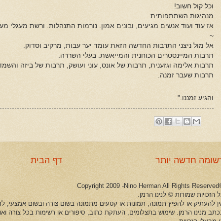
וכל קול חשוב!
מנהיגות השתתפותית.
אז עוד ועוד אנשים מגיעים, ובונים אמון. נורמות התנהלות. ורשת מעגלי מע
~
אל מול ניצני התרבות החדשה הזאת עומד יער עבות, מרקיב וסדוק.
תרבות המיינסטרים הכוחנית והמייאשת. בעלי השררה.
תרבות אלימה וגזענית, תרבות של אונס, עוני ועושק, תרבות של ביזה והשמ
תרבות שעבר זמנה.
והגיע זמננו."
שומה חדשה יותר
דף הבית
©Copyright 2009 -Ni
 הזכויות שמורות © לנינו הרמן.
ין להעתיק או להפיץ תמונה, תמונות או קטעים מתמונה בשום צורה ובשום אמצעי, לרב
כתב מנינו הרמן. שימוש בתצלומים, העתקת כתוב, סיפורים או רשימות בכל צורה וא