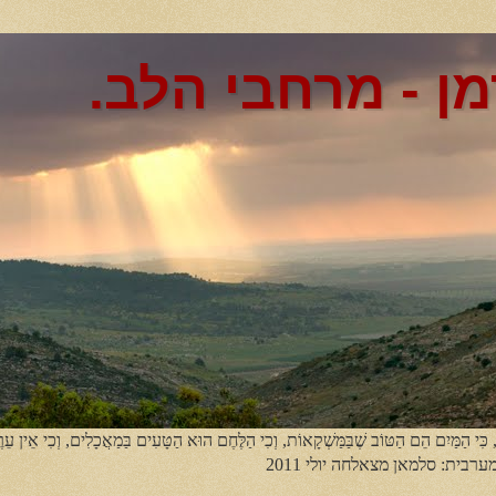
מן - מרחבי הלב.
, כִּי הַמַּיִם הֵם הַטּוֹב שֶׁבַּמַּשְׁקָאוֹת, וְכִי הַלֶּחֶם הוּא הַטָּעִים בַּמַאֲכָלִים, וְכִי אֵין עֵר
מערבית: סלמאן מצאלחה יולי 2011