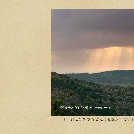
ֶך אֲמִתִּי לְאָמָּנוּת כָּלְשֶׁהִי אֶלָּא אִם תַּחְדִּיר