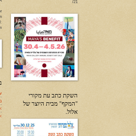
או
21/
er
en
l:
m
ב
עד
השקת כתב עת מקורי
ב
"המקף" מבית היוצר של
>
אלול.
>>