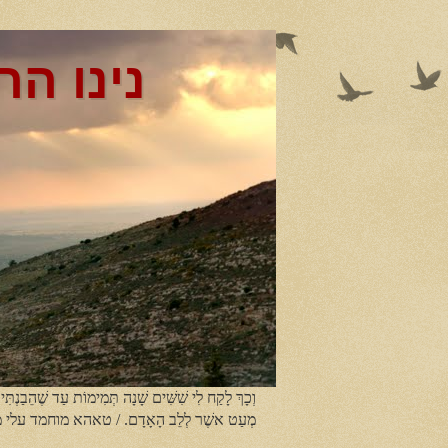
נינו הר
וְכָךְ לָקַח לִי שִׁשִּׁים שָׁנָה תְּמִימוֹת עַד שֶׁהֵבַנְתִּי
מְעַט אשֶׁר לְלֵב הָאָדָם. / טאהא מוחמד עלי 