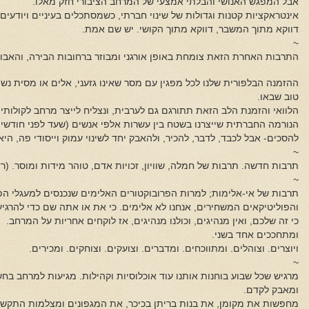
אבל המפגש האנושי והבלתי אמצעי של המרחב הציבורי חזק מאלו.
אינטראקציות קטנות וגדולות של שינוי חברתי, כשמסתכלים בעיניים ויודעי
דווקא מתוך המשבר, דווקא מתוך הקושי. יש שם אמת.
~
התרבות האחרת הזאת צומחת באופן אורגני ומבוזר ברחובות הבירה, והאבו
ההזמנה הבלפורית שלנו לכל מפגין עם מסר שאינו גזעני, אלים או מסית נ
טוב שבאו.
הלוואי והזמנת הלב הזאת תתורגם גם לערבית, ונצליח לייצר מרחב לקולותי
הנורמה החברתית שייצרנו בשטח בין עשרות אלפי אנשים (שעד לפני חודשי
להסכים- אבל לכבד, לדבר, להכיר, ולהאבק יחד לשינוי עמוק וייסודי פה, היא
~
תרבות חדשה. תרבות של חמלה, שוויון, זכויות אדם, טוהר מידות ומוסר. (רדיק
~
תרבות של אי-אלימות; למרות הפרובוקטורים האלימים שנכנסים למעגלי הפג
והפוליטיקאים המשחירים, אנחנו לא אלימים. כי את או אתה שם כדי להרגי
כי זה שלכם, ואין מנהיגים, וכולנו מנהיגים, אז לוקחים אחריות על המרחב.
ומתחככים אחד בשני.
ויוצרים. וצוהלים. ומתווכחים. ומדברים. וצועקים. וצוחקים. ומכירים.
~
מרגיש שכל שבוע בוחנות אותנו עוד אוכלוסיות וקהילות. מגיעות למרחב בח
ומאבק לקדם.
מחפשות את מקומן, את בנות בריתן בכיכר, את המגפונים ומצלמות התקשו