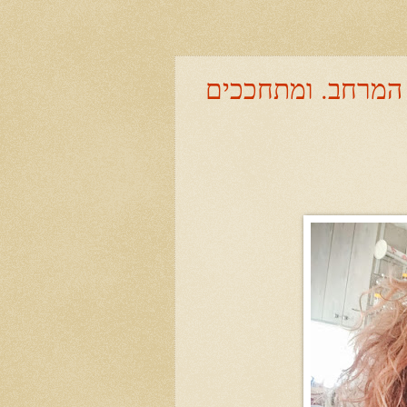
ל המרחב. ומתחככים