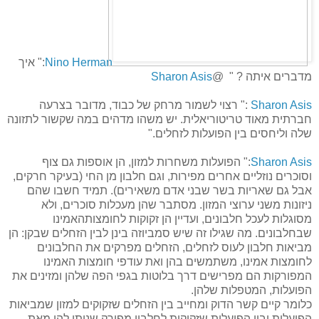
Nino Herman
:" איך
מדברים איתה ? " @
Sharon Asis
Sharon Asis
:" רצוי לשמור מרחק של כבוד, מדובר בצרעה
חברתית מאוד טריטוריאלית. יש משהו מדהים במה שקשור לתזונה
שלה וליחסים בין הפועלות לזחלים."
Sharon Asis
:" הפועלות משחרות למזון, הן אוספות גם צוף
וסוכרים נוזליים אחרים מפירות, וגם חלבון מן החי (בעיקר חרקים,
אבל גם שאריות בשר שבני אדם משאירים). תמיד חשבו שהם
ניזונות משני ערוצי המזון. מסתבר שהן מעכלות סוכרים, ולא
מסוגלות לעכל חלבונים, ועדיין הן זקוקות לחומצותהאמינו
שבחלבונים. מה שגילו זה שיש סמביוזה בינן לבין הזחלים שבקן: הן
מביאות חלבון לעוס לזחלים, הזחלים מפרקים את החלבונים
לחומצות אמינו, משתמשים בהן ואת עודפי חומצות האמינו
המפורקות הם מפרישים דרך בלוטות בגפי הפה שלהן ומזינים את
הפועלות, המטפלות שלהן.
כלומר קיים קשר הדוק ומחייב בין הזחלים שזקוקים למזון שמביאות
הפועלות ובין הפועלות שזקוקות לחלבון מפורק שניתן להן מאת