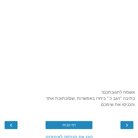
אשמח לתגובתכם!
בתיבה "הגב כ:" ביחרו באפשרות ,שם/כתובת אתר
והכניסו את שימכם.
›
‹
דף הבית
הצג את הגירסה לאינטרנט