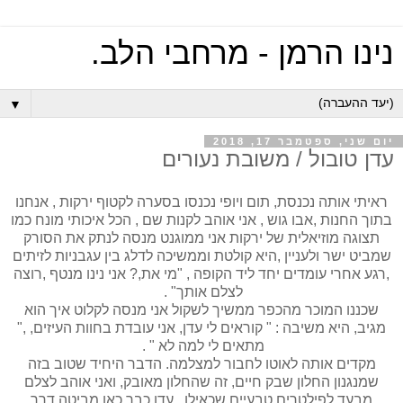
נינו הרמן - מרחבי הלב.
▼
יום שני, ספטמבר 17, 2018
עדן טובול / משובת נעורים
ראיתי אותה נכנסת, תום ויופי נכנסו בסערה לקטוף ירקות , אנחנו
בתוך החנות ,אבו גוש , אני אוהב לקנות שם , הכל איכותי מונח כמו
תצוגה מוזיאלית של ירקות אני ממוגנט מנסה לנתק את הסורק
שמביט ישר ולעניין ,היא קולטת וממשיכה לדלג בין עגבניות לזיתים
,רגע אחרי עומדים יחד ליד הקופה , "מי את,? אני נינו מנטף ,רוצה
לצלם אותך" .
שכננו המוכר מהכפר ממשיך לשקול אני מנסה לקלוט איך הוא
מגיב, היא משיבה : " קוראים לי עדן, אני עובדת בחוות העיזים, ,"
מתאים לי למה לא " .
מקדים אותה לאוטו לחבור למצלמה. הדבר היחיד שטוב בזה
שמנגנון החלון שבק חיים, זה שהחלון מאובק, ואני אוהב לצלם
מבעד לפילטרים טבעיים שכאילו . עדן כבר כאן מביטה דרך