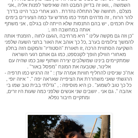
השמשה , ,וואו זה בדיוק המבט הזה שאיפשר לפנות אליה ,.אני
מצלם , תחושה של התחלה נהדרת . רגע אחרי כבר היינו בדרך
להר הרוח , זה מדהים תמיד כמו מחדש עד כמה הצעירים בימים
אילו חכמים , יש בהם התנסות שלא הייתה לנו בגילם , אני משתף
אותה במחשבה הזו ,:
"כן וזה גם מקשה עלינו " היא מרחיבה ,הגענו לחוה , הזמנתי אותה
להמשך צילומים בערב ,כל כך אוהב את האור בחצי השעה שלפני
השקיעה הסתווית הרכה ,זו תאורת "הסטודיו" והמקום הזה בחלון
מאחורי הווילון הופך לקונספט, כמו גם אותם רגעי השראה
שמתקיימים בינינו שמשלבים יצירה ושתוף שוב כמו שהיה עם
אלינור, שטבעה את המונח "מפסל באור" .
אח"כ שניסינו להחליף חוויות אמרה עדן : " זה הרגיש כמו תרפיה -
הרגשתי שאני משחררת את הציפייה שאראה יפה ". " איזה יופי ,
כל כך טוב לשמוע" . כן היא מוסיפה : , "גדלתי בבית טוב שמו בי
אהבה ". גם אני . יושבים שני אנשים שלפני כמה שעות היו זרים,
ומתקיים חיבור נפלא