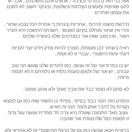
אצל בני האדם בפרטי ובציבורי, אנשים אינם מושלמים , אבל יש
להם שאיפות ומעשים הצלחות וכשלונות, ובעיקר חשוב לא לסכם
את עצמנו ואחרים
נדרשת משנה זהירות , אחריות ובגרות כי אחרת הכל נצבע שחור ,
והרי אין שחור מוחלט בקיום האנושי , השכחה החשכה היא העדר
האור , ואין מצב שאין אור במנהיגים שלנו בעשייה שלהם .
ראיה בשחור לבן מעוותת, הצורך להיות צודק ויודע יוצר לעניות
דעתי עיוות היסטורי , עבורי זו לא אמת .
יש בו בפרס אור וצל זה אנושי, כמו להורים שלנו שעשו הכי טוב
עבורנו , יש אור וצל ולטעון טענות כלפיו או כלפיהם זו לא חכמה
גדולה .
לא סתם לא נאמר כבד את אביך ואמך ולא אהוב אותם .
והסרט הזה חסר כבוד בסיסי , צפיתי בו וחשתי שזה כמו גם למצוא
נקודות צל לחבר אותן ולומר הנה זה האיש .
עצוב מאד התמונה שעולה היא צרה חד ממדית ועושה עוול גדול .
זו תמונת הצל שלו נטולת אור ואהבה.
בראיית הכאן ועכשיו כמו גם על הרצף ההיסטורי זה לא אחראי ולא