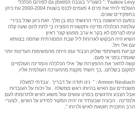
Yaakov Levy
:"
כשגריר בגנבה המואמן גם לפורום הכלכלי
העולמי לויתי את פרס 4 פעמים לכנס בשנות 2000-2004 עת כיהן
בתפקידים שונים.
בפעם הראשונה בחיי הרגשתי כמו בן מלך.
זאת כיוון שכל בכירי
עולמות הכלכלה מדינה ותקשורת הפצירו בי לתת להם שעה קלה
עימו לצרפם לא בקר
א ערב
מפגש קצר
ראיון
השיא היה הבקוש לארוחת ליל שבת המסורתית שחסה בצוותא
עם אלי ויזל.
קביעת משתתפי שלחן הכבוד עמו היתה מהמשימות העדינות יותר
שעמדו בפני אי פעם.
קשה לתאר את ההפצרות של
אילי הכלכלה והמדינה העולמיים
למקום בשלחנו.
,
כך חשתי מקצת מההערכה העולמית אליו
.
: Amnon Neubach
"
נינו תודה על דבריך . עבדתי למעלה
משנתיים עם האיש בהיותו ראש ממשלה . על ויכוח על העובדות
אבל הצבע והדגשים בסרט עושים עוול משוע לאיש ולתרומתו לעם
ולמדינה . הבעיה שבעתיד זה יהיה המקור למידע על האיש , לצערי
הרב התכנית חוטאת לאיש ולרוחו ".