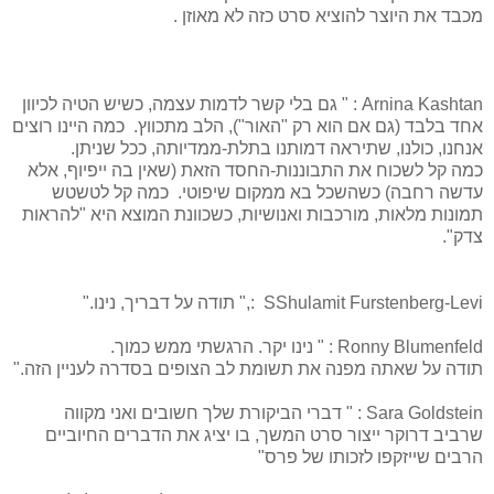
מכבד את היוצר להוציא סרט כזה לא מאוזן
.
Arnina Kashtan
: " גם בלי קשר לדמות עצמה, כשיש הטיה לכיוון
אחד בלבד (גם אם הוא רק "האור"), הלב מתכווץ.
כמה היינו רוצים
אנחנו, כולנו, שתיראה דמותנו בתלת-ממדיותה, ככל שניתן.
כמה קל לשכוח את התבוננות-החסד הזאת (שאין בה ייפיוף, אלא
עדשה רחבה) כשהשכל בא ממקום שיפוטי.
כמה קל לטשטש
תמונות מלאות, מורכבות ואנושיות, כשכוונת המוצא היא "להראות
צדק".
SShulamit Furstenberg-Levi
:," תודה על דבריך, נינו.
"
Ronny Blumenfeld
: " נינו יקר. הרגשתי ממש כמוך.
תודה על שאתה מפנה את תשומת לב הצופים בסדרה לעניין הזה.
"
Sara Goldstein
: " דברי הביקורת שלך חשובים ואני מקווה
שרביב דרוקר ייצור סרט המשך, בו יציג את הדברים החיוביים
הרבים שייזקפו לזכותו של פרס
"