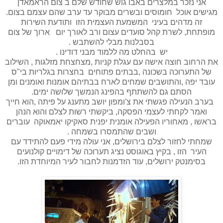
אני נזכר במלצרים באבו גוש שחודש שלם ב צום הראמאדן
מגישים אוכל חומוסים ובשרים מבוקר עד ערב שהם עצמם בצום.
זה מדהים בעיני המשמעת העצמית הזו ותודעת השירות
מופתחת, לשרת קהל סועדים עצום ורב לאורך יום ארוך של צום
בסבלנות מבלי להשתבש .
יש בהחלט מה ללמוד מבני דודינו .
את הרחוב חוצה אישה עם עגלת קניות ,מצחצחת מזלגות , השילוב
של התערוכה בשכונה ,בבתים פתוחים בחצרות בגלריות בי"ס
עובד יפה ,והתושבים שמחים לארח בבתיהם אומנות ואומנים ומן
הסתם גם להשתתף בהפינג הנמשך שלושה ימים.
בערב הנעילה פגשתי את צ'ומפון יושב מתענג על פיתה ,הוא חייך
ואמר לקחתי לעצמי הפסקה, ביקשתי רשות לצלם והוא הנהן
בראשו , מאחוריו הפעילה אומנית יפנית סאקיקו יאמאוקה עוברים
ושבים שהתמסרו בשמחה .
שמחתי לחזור לצלם בירושלים, אני עולה מידי פעם להתידד עם
העיר הזו , בקיץ באוגוסט נציג תערוכה של דימויים קולנועים
בסימנטק ירושלים, עוד הזדמנות לחבור לעיר המיוחדת הזו.