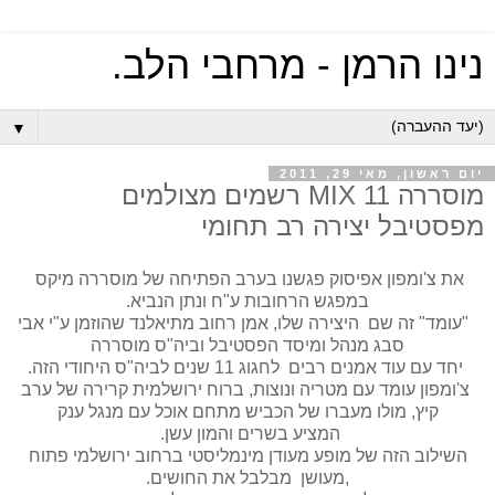
נינו הרמן - מרחבי הלב.
▼
יום ראשון, מאי 29, 2011
מוסררה MIX 11 רשמים מצולמים
מפסטיבל יצירה רב תחומי
את צ'ומפון אפיסוק פגשנו בערב הפתיחה של מוסררה מיקס
במפגש הרחובות ע"ח ונתן הנביא.
"עומד" זה שם היצירה שלו, אמן רחוב מתיאלנד שהוזמן ע"י אבי
סבג מנהל ומיסד הפסטיבל וביה"ס מוסררה
יחד עם עוד אמנים רבים לחגוג 11 שנים לביה"ס היחודי הזה.
צ'ומפון עומד עם מטריה ונוצות, ברוח ירושלמית קרירה של ערב
קיץ, מולו מעברו של הכביש מתחם אוכל עם מנגל ענק
המציע בשרים והמון עשן.
השילוב הזה של מופע מעודן מינמליסטי ברחוב ירושלמי פתוח
,מעושן מבלבל את החושים.